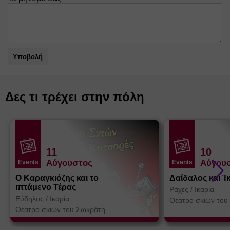
Υποβολή
Δες τι τρέχει στην πόλη
11
10
Αύγουστος
Αύγου
Events
Events
Ο Καραγκιόζης και το
Δαίδαλος και Ί
ιπτάμενο Τέρας
Ράχες
/
Ικαρία
Εύδηλος
/
Ικαρία
Θέατρο σκιών του
Κοτσορέ
Θέατρο σκιών του Σωκράτη
Κοτσορέ