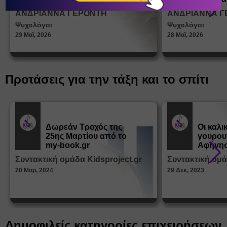
σεξουα
ΑΝΔΡΙΑΝΝΑ ΓΕΡΟΝΤΗ
ΑΝΔΡΙΑΝΝΑ Γ
στη δι
Ψυχολόγοι
Ψυχολόγοι
ταυτότ
29 Μαϊ, 2026
28 Μαϊ, 2026
Προτάσεις για την τάξη και το σπίτι
Δωρεάν Tροχός της
Οι καλι
25ης Μαρτίου από το
γουρου
Εκπ.
Εκπ.
Υλικό
Υλικό
my-book.gr
Αφήγησ
από τα
Συντακτική ομάδα Kidsproject.gr
Συντακτική ομά
Παραμ
20 Μαρ, 2024
29 Δεκ, 2023
Δημοφιλείς κατηγορίες επιχειρήσεων