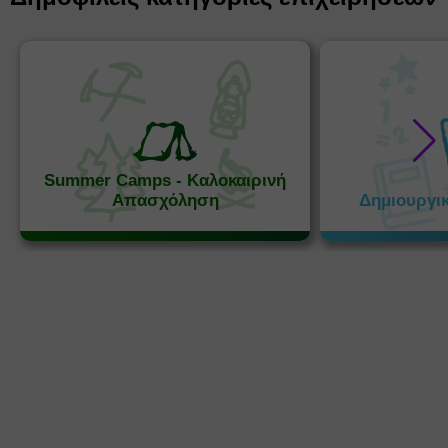
Summer Camps - Καλοκαιρινή
Απασχόληση
Δημιουργι