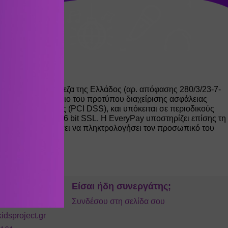
ών από την Τράπεζα της Ελλάδος (αρ. απόφασης 280/3/23-7-
κανονιστικό πλαίσιο του προτύπου διαχείρισης ασφάλειας
λλαγών με κάρτες (PCI DSS), και υπόκειται σε περιοδικούς
 πιστοποιητικά 256 bit SSL. Η EveryPay υποστηρίζει επίσης τη
ωτής τότε θα πρέπει να πληκτρολογήσει τον προσωπικό του
»
ία
Είσαι ήδη συνεργάτης;
ινωνίας
Συνδέσου στη σελίδα σου
idsproject.gr