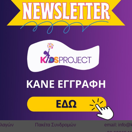
ών πληρωμών, η EveryPay είναι αδειοδοτημένο Ίδρυμα Πληρωμ
λεια στοιχεία συναλλαγών πληρωμών με κάρτες, σύμφωνα με το 
μφωνα με το πρότυπο διασφάλισης ασφάλειας διαχείρισης συνα
πηρεσίες της Everypay γίνονται μέσα από ασφαλείς συνδέσεις με
θετη δικλίδα ασφαλείας για κάρτες VISA & MasterCard. Ο Πληρ
μυστικό κωδικό, για να ολοκληρώσει με επιτυχία την συναλλαγή
Γίνε Συνεργάτης
Επικοινων
roject
Φόρμα Εγγραφής
Φόρμα Επικο
λλαγών
Πακέτα Συνδρομών
email:
info@k