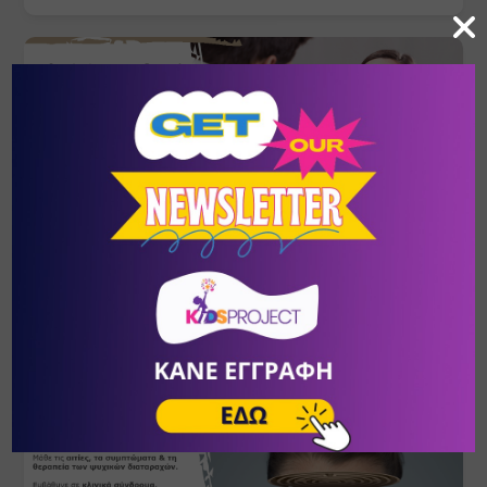
Ψυχοδυναμική Συμβουλευτική
ΣΕΠ
- ΦΕΒ
24
- 20
Πικέρμι
/
Αθήνα (Αττική)
ΚΕ.ΘΕ.ΣΥ.