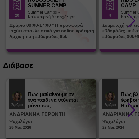
SUMMER CAMP
CAMP
Summer Camps -
Summer 
20
9
Καλοκαιρινή Απασχόληση
Καλοκαιρ
Ωράριο 08:00-17:00 * Η προσφορά
Συμμετοχή για τ
ισχύει αποκλειστικά για online κράτηση.
εβδομάδες με έκ
Αρχική τιμή εβδομάδας 85€
εβδομάδας 90€+
Διάβασε
Πώς μαθαίνουμε σε
Πώς βλ
ένα παιδί να ντύνεται
έφηβοι 
Άρθρα
Άρθρα
μόνο του;
Η σημα
σεξουα
ΑΝΔΡΙΑΝΝΑ ΓΕΡΟΝΤΗ
ΑΝΔΡΙΑΝΝΑ Γ
στη δι
Ψυχολόγοι
Ψυχολόγοι
ταυτότ
29 Μαϊ, 2026
28 Μαϊ, 2026