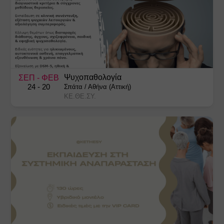
Ψυχοπαθολογία
ΣΕΠ
- ΦΕΒ
24
- 20
Σπάτα
/
Αθήνα (Αττική)
ΚΕ.ΘΕ.ΣΥ.