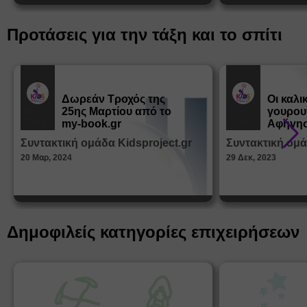
Προτάσεις για την τάξη και το σπίτι
Δωρεάν Tροχός της
Οι καλι
25ης Μαρτίου από το
γουρου
Εκπ.
Εκπ.
Υλικό
Υλικό
my-book.gr
Αφήγησ
από τα
Συντακτική ομάδα Kidsproject.gr
Συντακτική ομά
Παραμ
20 Μαρ, 2024
29 Δεκ, 2023
Δημοφιλείς κατηγορίες επιχειρήσεων