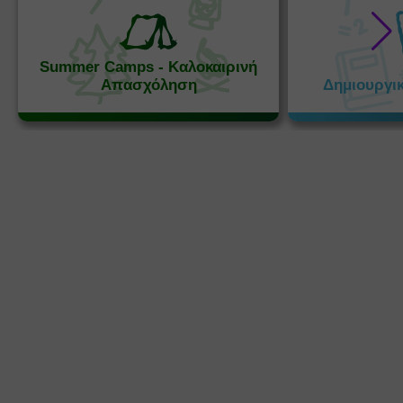
Summer Camps - Καλοκαιρινή
Απασχόληση
Δημιουργι