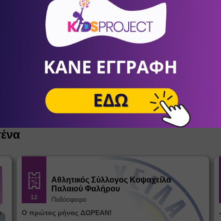
28
- 29
Νοέμβριος
Events
Βήμα 2: Θεραπεύοντας τη σχέση με
τους γονείς
Αγία Παρασκευή
/
Αθήνα (Αττική)
ΚΕ.ΘΕ.ΣΥ.
σένα
Αθλητικός Σύλλογος Κοψαχείλα
Παλαιού Φαλήρου
12
Ποδόσφαιρο
α
Ο πρώτος μήνας ΔΩΡΕΑΝ!