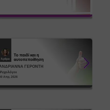
μεταβο
35%)
Το παιδί και η
Άρθρα
Άρθρα
αυτοπεποίθηση
ΑΝΔΡΙΑΝΝΑ ΓΕΡΟΝΤΗ
ΑΝΔΡ
Ψυχολόγοι
Ψυχολό
30 Απρ, 2026
30 Απρ, 