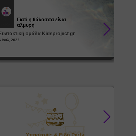
Γιατί η θάλασσα είναι
Εκπ.
Εκπ.
Υλικό
Υλικό
αλμυρή
Συντακτική ομάδα Kidsproject.gr
Συντακ
6 Ιουλ, 2023
26 Μαϊ, 
Υπηρεσίες & Είδη Party