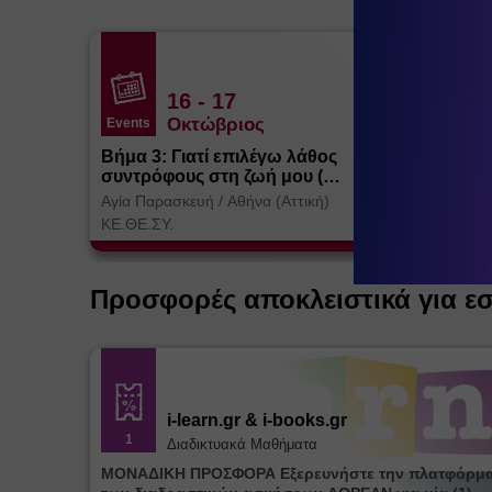
16
- 17
Οκτώβριος
Events
Βήμα 3: Γιατί επιλέγω λάθος
συντρόφους στη ζωή μου (
Θεσσαλονίκη)
Αγία Παρασκευή
/
Αθήνα (Αττική)
ΚΕ.ΘΕ.ΣΥ.
Προσφορές αποκλειστικά για ε
i-learn.gr & i-books.gr
1
Διαδικτυακά Μαθήματα
ΜΟΝΑΔΙΚΗ ΠΡΟΣΦΟΡΑ Εξερευνήστε την πλατφόρμ