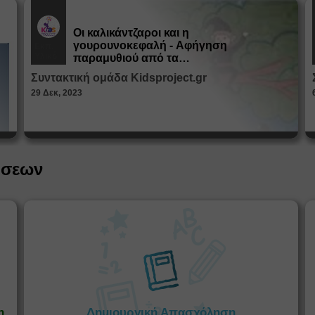
Οι καλικάντζαροι και η
γουρουνοκεφαλή - Αφήγηση
Εκπ.
Υλικό
παραμυθιού από τα
Παραμυθοκαμώματα
Συντακτική ομάδα Kidsproject.gr
29 Δεκ, 2023
ήσεων
η
Δημιουργική Απασχόληση