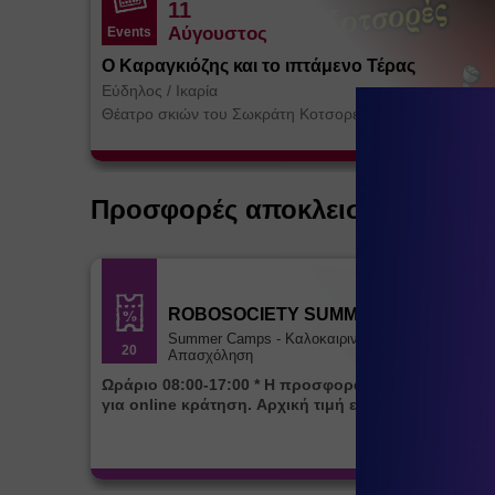
11
Αύγουστος
Events
Ο Καραγκιόζης και το ιπτάμενο Τέρας
Εύδηλος
/
Ικαρία
Θέατρο σκιών του Σωκράτη Κοτσορέ
Προσφορές αποκλειστικά για ε
ROBOSOCIETY SUMMER CAMP
Summer Camps - Καλοκαιρινή
20
Απασχόληση
Ωράριο 08:00-17:00 * Η προσφορά ισχύει αποκλειστικά
για online κράτηση. Αρχική τιμή εβδομάδας 85€