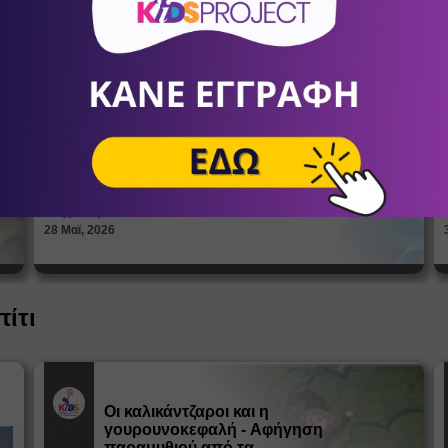
Πώς βλέπουν οι έφηβοι το σώμα
τους; Η σημασία της σεξουαλικής
Άρθρα
αγωγής στη διαμόρφωση της
ταυτότητας
ΑΝΔΡΙΑΝΝΑ ΓΕΡΟΝΤΗ
Ψυχολόγοι
28 Μαϊ, 2026
πίτι
Οι καλικάντζαροι και η
γουρουνοκεφαλή - Αφήγηση
Εκπ.
Υλικό
παραμυθιού από τα