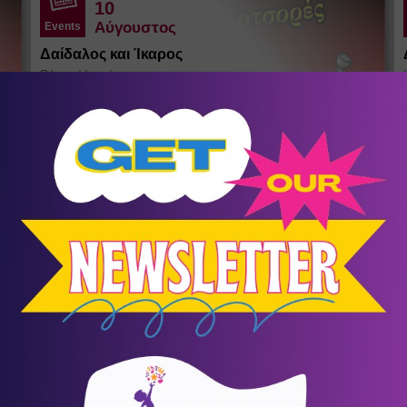
10
Αύγουστος
Events
Δαίδαλος και Ίκαρος
Ράχες
/
Ικαρία
Θέατρο σκιών του Σωκράτη Κοτσορέ
σένα
KIDS LAB SUMMER CAMP
Summer Camps - Καλοκαιρινή
9
Απασχόληση
Συμμετοχή για τέσσερις ή περισσότερες εβδομάδες με
Ω
έκπτωση 10%. Τιμή εβδομάδας 90€+ΦΠΑ.