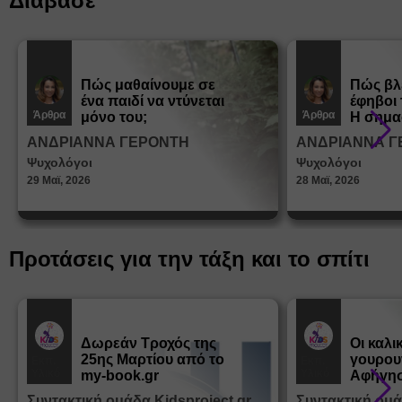
Διάβασε
Πώς μαθαίνουμε σε
Πώς βλ
ένα παιδί να ντύνεται
έφηβοι 
Άρθρα
Άρθρα
μόνο του;
Η σημα
σεξουα
ΑΝΔΡΙΑΝΝΑ ΓΕΡΟΝΤΗ
ΑΝΔΡΙΑΝΝΑ Γ
στη δι
Ψυχολόγοι
Ψυχολόγοι
ταυτότ
29 Μαϊ, 2026
28 Μαϊ, 2026
Προτάσεις για την τάξη και το σπίτι
Δωρεάν Tροχός της
Οι καλι
25ης Μαρτίου από το
γουρου
Εκπ.
Εκπ.
Υλικό
Υλικό
my-book.gr
Αφήγησ
από τα
Συντακτική ομάδα Kidsproject.gr
Συντακτική ομά