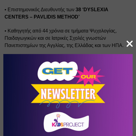
• Επιστημονικός Διευθυντής των 
38 ‘DYSLEXIA 
CENTERS – PAVLIDIS METHOD’ 
• Καθηγητής από 44 χρόνια σε τμήματα Ψυχολογίας, 
Παιδαγωγικών και σε Ιατρικές Σχολές γνωστών 
Πανεπιστημίων της Αγγλίας, της Ελλάδας και των ΗΠΑ. 
• Ο Εφευρέτης - Καθηγητής Γεώργιος Θ. Παυλίδης είναι 
Διεθνώς καταξιωμένη Αυθεντία στη Δυσλεξία, στη 
Διάσπαση Προσοχής και στην Οφθαλμοκίνηση.
Επίσης, είναι ο Εφευρέτης νέων τεχνολογιών και μεθόδων, 
παγκόσμιας αναγνώρισης και ακτινοβολίας. 
• Νεότατος, μόλις 23 ετών ξεκίνησε την πανεπιστημιακή 
του σταδιοδρομία στο Μάντσεστερ της Αγγλίας. 
• 30 ετών εξελέγη ομόφωνα Fellow, και 2 φορές ομόφωνα 
Αντιπρόεδρος της Διεθνούς Ακαδημίας Ερευνών 