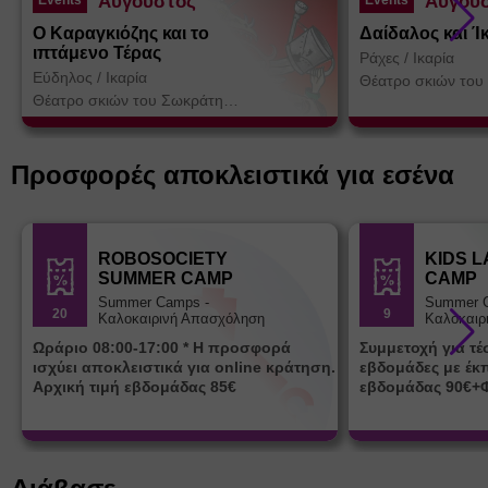
Αύγουστος
Αύγου
Ο Καραγκιόζης και το
Δαίδαλος και Ί
ιπτάμενο Τέρας
Ράχες
/
Ικαρία
Εύδηλος
/
Ικαρία
Θέατρο σκιών του
Κοτσορέ
Θέατρο σκιών του Σωκράτη
Κοτσορέ
Προσφορές αποκλειστικά για εσένα
ROBOSOCIETY
KIDS 
SUMMER CAMP
CAMP
Summer Camps -
Summer 
20
9
Καλοκαιρινή Απασχόληση
Καλοκαιρ
Ωράριο 08:00-17:00 * Η προσφορά
Συμμετοχή για τ
ισχύει αποκλειστικά για online κράτηση.
εβδομάδες με έκ
Αρχική τιμή εβδομάδας 85€
εβδομάδας 90€+