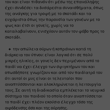
του και είναι πιθανόν ότι μέσω της επανάληψης 
έχει συνδέσει τα δυσάρεστα συναισθήματα, όπως 
της ανάγκης για τροφή με το σκοτάδι και τα 
ευχάριστα όπως την παρουσία των γονέων με το 
φως και έτσι οι γονείς, χωρίς να το 
καταλαβαίνουν, ενισχύουν αυτόν τον φόβο προς το 
σκοτάδι.
   🔸 την απώλεια ούρων ή κοπράνων κατά τη 
διάρκεια του ύπνου: είναι λογικό ότι σε πολύ 
μικρές ηλικίες, οι γονείς δεν περιμένουν από το 
παιδί να έχει έλεγχο των σφιγκτήρων του και 
οπωσδήποτε γνωρίζουν και από τον παιδίατρό του 
ότι αυτοί οι μυς είναι οι τελευταίοι που 
αναπτύσσονται και ολοκληρώνεται η λειτουργία 
τους. Σε αυτή τη διαδικασία εμπλέκεται το νευρικό 
σύστημα του παιδιού το οποίο όταν αναπτύσσεται 
το παιδί έχει πλέον εκούσιο έλεγχο τόσο της 
αφόδευσης όσο και της ούρησης. 