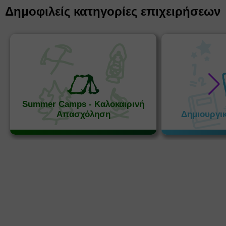
Δημοφιλείς κατηγορίες επιχειρήσεων
Summer Camps - Καλοκαιρινή
Απασχόληση
Δημιουργι