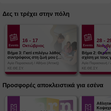
Δες τι τρέχει στην πόλη
16
- 17
28
- 2
Οκτώβριος
Νοέμβρ
Events
Events
Βήμα 3: Γιατί επιλέγω λάθος
Βήμα 2: Θεραπ
συντρόφους στη ζωή μου (
σχέση με τους 
Θεσσαλονίκη)
Αγία Παρασκευή
/
Αθήνα (Αττική)
Αγία Παρασκευή
/
ΚΕ.ΘΕ.ΣΥ.
ΚΕ.ΘΕ.ΣΥ.
Προσφορές αποκλειστικά για εσένα
Αθλητι
Κοψαχε