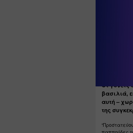
Το φαινόμεν
αποκλειστικ
συντρόφων
Σε αυτή την 
θέση του συν
παιδί στον α
ανταγωνιστικ
λειτουργώντα
Οι γονείς 
βασιλιά, ε
αυτή – χωρ
της συγκε
“Προστατεύου
παππούδες το