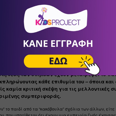
ο εμφανίζεται συχνά σε ζευγάρια που λειτουργούν 
ά ως γονείς, έχοντας παραμερίσει το ρόλο των ερωτι
…
περίπτωση, συνήθως οι μητέρες άθελά τους, τοποθετούν το
τρόφου, προσπαθώντας να καλύψουν το κενό, μετατρέπον
πόλυτο βασιλιά της ζωής τους. Μία θέση που για το παιδί
ή σχέση με τον άλλο γονέα και ακύρωση του ρόλου του, 
ς ως υποκατάστατο συζύγου ή ως όπλο εναντίον του.
στη θέση των υπηκόων έχουν μετατρέψει το παιδ
κπληρώνοντας κάθε επιθυμία του – όποια και α
ίς καμία κριτική σκέψη για τις μελλοντικές συ
κριμένης συμπεριφοράς.
ν” το παιδί από τα “κακόβουλα” σχόλια των άλλων, είτε ε
υ, που υποτίθεται ότι έχουν μια εμπειρία ζωής έχοντα