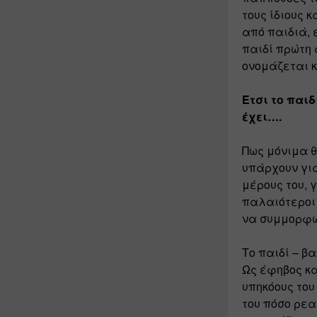
τους ίδιους κ
από παιδιά, 
παιδί πρώτη 
ονομάζεται κ
Έτσι το παιδ
έχει….
Πως μόνιμα θ
υπάρχουν για
μέρους του, 
παλαιότεροι 
να συμμορφων
Το παιδί – β
Ως έφηβος κα
υπηκόους του
του πόσο ρεαλ