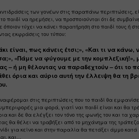
 αντιδράσεις των γονέων στις παραπάνω περιπτώσεις, εί
ο παιδί να ηρεμήσει, να προσποιούνται ότι δε συμβαίνει
 όποιον τύχει να κάνει παρατήρηση στο παιδί τους ή στου
τας εκφράσεις του τύπου:
ι είναι, πως κάνεις έτσι;», «Και τι να κάνω, ν
α;», «Πάμε να φύγουμε με την κομπλεξική!», μ
ς – ή μη θέλοντας να παραδεχτούν – ότι το πα
άθει όρια και αύριο αυτή την έλλειψη θα τη βρε
ου.
ναφέρομαι στις περιπτώσεις που το παιδί θα εμφανίσει 
περιφορές μια φορά, γιατί ναι παιδί είναι και θα τρέ
ια και δε θα ελέγξει τον τόνο της φωνής του και τα χαρ
ας θα θέλει να τραβήξει από το μηχάνημα της τράπεζας
νίδι για κείνο και στην παραλία θα πετάξει άμμο κατά 
και, και…