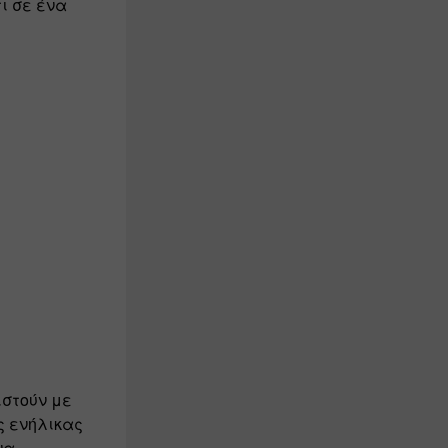
ι σε ένα 
 
στούν με 
 ενήλικας 
α 