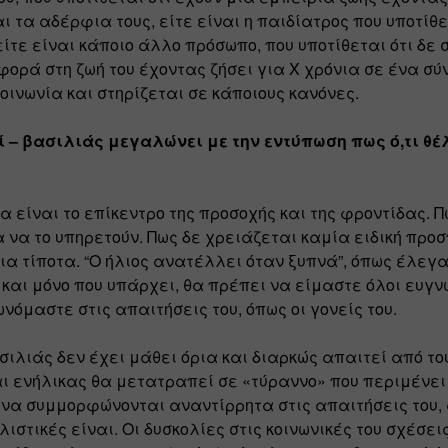
αι τα αδέρφια τους, είτε είναι η παιδίατρος που υποτίθετ
είτε είναι κάποιο άλλο πρόσωπο, που υποτίθεται ότι δε 
φορά στη ζωή του έχοντας ζήσει για Χ χρόνια σε ένα σύν
οινωνία και στηρίζεται σε κάποιους κανόνες.
ί – βασιλιάς μεγαλώνει με την εντύπωση πως ό,τι θέλε
α είναι το επίκεντρο της προσοχής και της φροντίδας. Πω
 να το υπηρετούν. Πως δε χρειάζεται καμία ειδική προσ
για τίποτα. “Ο ήλιος ανατέλλει όταν ξυπνά”, όπως έλεγαν
και μόνο που υπάρχει, θα πρέπει να είμαστε όλοι ευγνώ
όμαστε στις απαιτήσεις του, όπως οι γονείς του.
ασιλιάς δεν έχει μάθει όρια και διαρκώς απαιτεί από το
ι ενήλικας θα μετατραπεί σε «τύραννο» που περιμένει 
 να συμμορφώνονται αναντίρρητα στις απαιτήσεις του,
ιστικές είναι. Οι δυσκολίες στις κοινωνικές του σχέσεις,