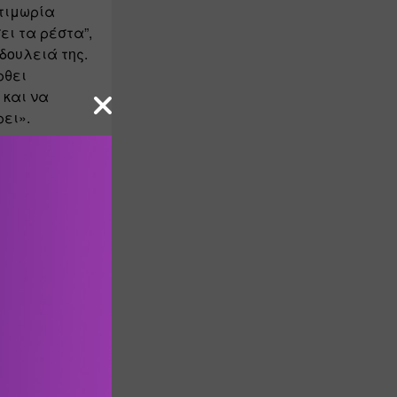
τιμωρία 
ι τα ρέστα”, 
ουλειά της. 
θει 
και να 
ρει».
α κοινά 
 το παιδί 
τώντας όμως 
ους.
τε η 
 είτε 
α αντίρρηση 
ποι με την 
εράσπιστη.