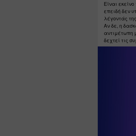
Είναι εκείνο
επειδή δεν υπ
λέγοντάς της
Αν δε, η δασκ
αντιμέτωπη μ
δεχτεί τις σ
Οι οικογένε
χαρακτηρισ
Μητέρες παντ
τους, που συ
μόνο τα χωρί
Οι πατέρες α
συμμετοχή το
θεωρούν πως 
στις μεθόδου
αντίδρασή τη