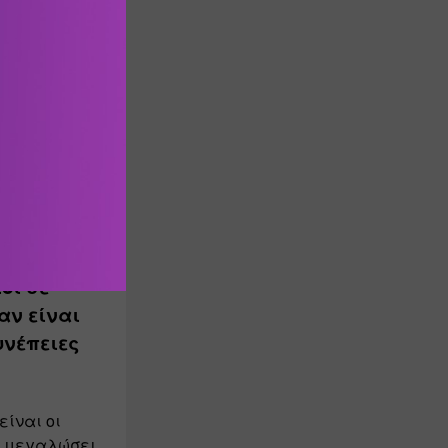
κών 
 παιδί στη 
τας το 
 σημαίνει 
ί σε 
ν είναι 
νέπειες 
ίναι οι 
ς μεγαλώσει 