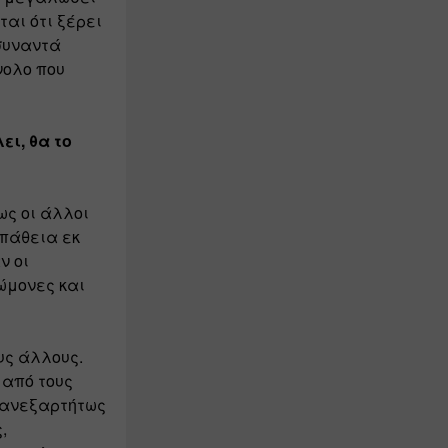
αι ότι ξέρει 
συναντά 
ολο που 
ι, θα το 
ς οι άλλοι 
πάθεια εκ 
 οι 
μονες και 
υς άλλους. 
από τους 
 ανεξαρτήτως 
 