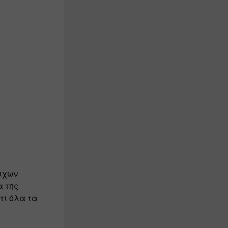
χων 
 της 
τι όλα τα 