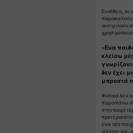
Συνήθεις, οι
παρακαλούν τ
αντιμιλούν σε
χρησιμοποιών
«Ένα παιδάκ
κλείσω μέσ
γνωρίζοντα
δεν έχει μ
μπροστά τ
Φυσικά δεν α
παραπάνω συμ
στην καφετέρ
προτεραιότητ
ένα νέο παιχ
άλλους και, 