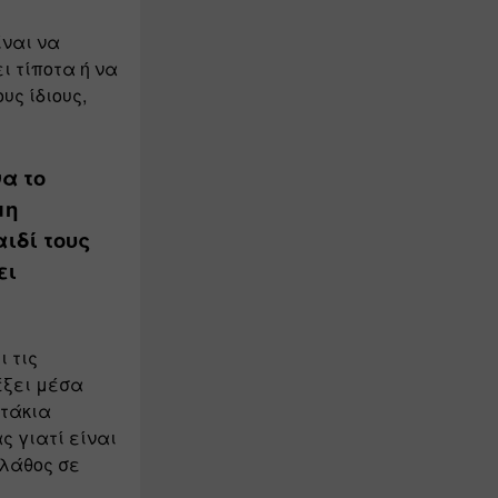
ναι να 
 τίποτα ή να 
ς ίδιους, 
α το 
η 
ιδί τους 
ι 
τις 
ξει μέσα 
τάκια 
 γιατί είναι 
λάθος σε 