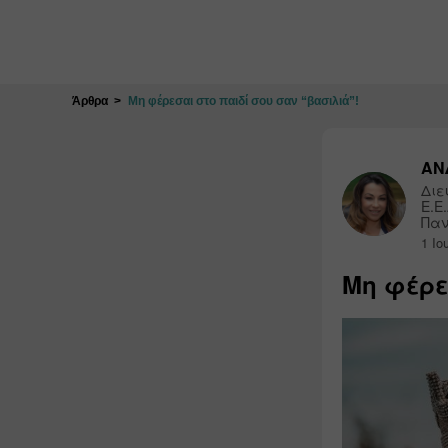
Κλείσιμο
Άρθρα
Μη φέρεσαι στο παιδί σου σαν “βασιλιά”!
ΑΝ
Διε
Ε.Ε
Παν
1 Ιο
Μη φέρε