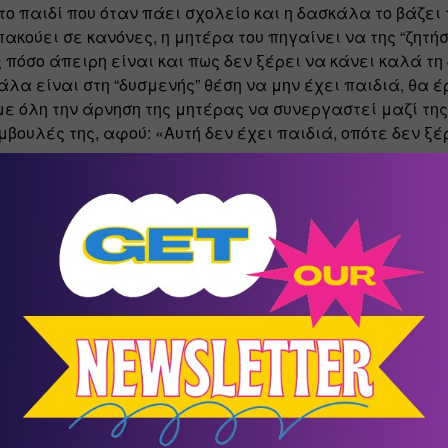
 το παιδί που όταν πάει σχολείο και η δασκάλα το βάζει 
ακούει σε κανόνες, η μητέρα του πηγαίνει να της “ζητήσε
 πόσο άπειρη είναι και πως δεν ξέρει να κάνει καλά τη δ
άλα είναι στη “δυσμενής” θέση να μην έχει παιδιά, θα έρ
ε όλη την άρνηση της μητέρας να συνεργαστεί μαζί της 
υμβουλές της, αφού: «Αυτή δεν έχει παιδιά, οπότε δεν ξέ
ιες των παιδιών – βασιλιάδων, παρουσιάζουν ορισμέν
τικά…
οδύναμες που μόνο εκείνες γνωρίζουν τι είναι σωστό για
νήθως θα έχουν διαβάσει βιβλία για το μητρικό ρόλο κρα
α εκείνα που συνάδουν με τις παιδαγωγικές τους μεθόδ
πό την άλλη, συνήθως είτε εργάζονται πολλές ώρες οπό
υς στη διαπαιδαγώγηση του παιδιού είναι περιορισμένη,
η μητέρα έχει πάντα δίκιο, οπότε δεν προβάλλουν καμί
ς της. Σε περίπτωση που αντιταχθούν, έρχονται αντιμέτω
ς και στο τέλος σιωπούν, αφήνοντας τη θέση τους ανυπ