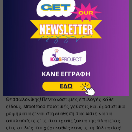
Lounge Areas  
Στο KIDOT χωριό οι ρυθμοί είναι έντονοι, αφού σε 
κάθε γωνία συμβαίνει κάτι συναρπαστικό! Στις 
Lounge Areas, ωστόσο, έχετε την ευκαιρία να 
χαλαρώσετε, όσο τα παιδιά απολαμβάνουν 
ανέμελο, ελεύθερο παιχνίδι και ξεκουράζονται 
πριν την επόμενη περιπέτεια!
Food & Drink Corner 
Επειδή το ατελείωτο παιχνίδι ανοίγει πάντα την 
όρεξη, στην πλατεία του χωριού θα βρείτε τα πιο 
αγαπημένα καταστήματα εστίασης της 
Θεσσαλονίκης! Πεντανόστιμες επιλογές κάθε 
είδους, street food ποιοτικές γεύσεις και δροσιστικά 
ροφήματα είναι στη διάθεση σας ώστε να τα 
απολαύσετε είτε στα τραπεζάκια της πλατείας, 
είτε απλώς στο χέρι καθώς κάνετε τη βόλτα σας!