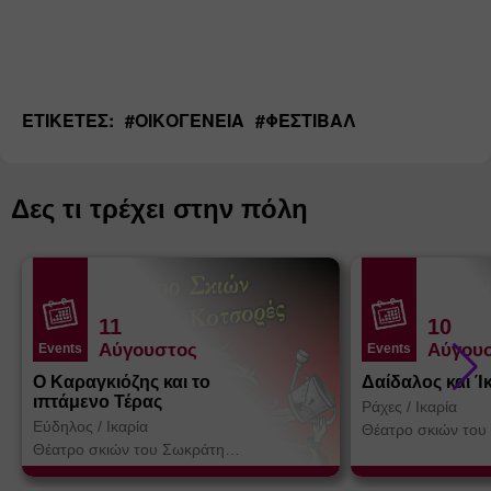
ΕΤΙΚΈΤΕΣ:
#
ΟΙΚΟΓΈΝΕΙΑ
#
ΦΕΣΤΙΒΆΛ
Δες τι τρέχει στην πόλη
11
10
Αύγουστος
Αύγου
Events
Events
Ο Καραγκιόζης και το
Δαίδαλος και Ί
ιπτάμενο Τέρας
Ράχες
/
Ικαρία
Εύδηλος
/
Ικαρία
Θέατρο σκιών του
Κοτσορέ
Θέατρο σκιών του Σωκράτη
Κοτσορέ