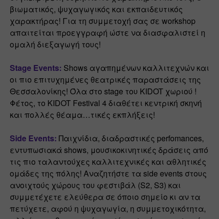
βιωματικός, ψυχαγωγικός και εκπαιδευτικός 
χαρακτήρας! Για τη συμμετοχή σας σε workshop 
απαιτείται προεγγραφή ώστε να διασφαλιστεί η 
ομαλή διεξαγωγή τους!
Stage Events:
 Shows αγαπημένων καλλιτεχνών και 
οι πιο επιτυχημένες θεατρικές παραστάσεις της 
Θεσσαλονίκης! Όλα στο stage του KIDOT χωριού ! 
Φέτος, το KIDOT Festival 4 διαθέτει κεντρική σκηνή 
και πολλές θέαμα…τικές εκπλήξεις!
Side Events:
 Παιχνίδια, διαδραστικές perfomances, 
εντυπωσιακά shows, μουσικοκινητικές δράσεις από 
τις πιο ταλαντούχες καλλιτεχνικές και αθλητικές 
ομάδες της πόλης! Αναζητήστε τα side events στους 
ανοιχτούς χώρους του φεστιβάλ (S2, S3) και 
συμμετέχετε ελεύθερα σε όποιο σημείο κι αν τα 
πετύχετε, αφού η ψυχαγωγία, η συμμετοχικότητα, 