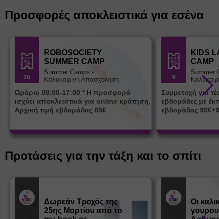
Προσφορές αποκλειστικά για εσένα
ROBOSOCIETY
KIDS 
SUMMER CAMP
CAMP
Summer Camps -
Summer 
20
9
Καλοκαιρινή Απασχόληση
Καλοκαιρ
Ωράριο 08:00-17:00 * Η προσφορά
Συμμετοχή για τ
ισχύει αποκλειστικά για online κράτηση.
εβδομάδες με έκ
Αρχική τιμή εβδομάδας 85€
εβδομάδας 90€+
Προτάσεις για την τάξη και το σπίτι
Δωρεάν Tροχός της
Οι καλι
25ης Μαρτίου από το
γουρου
Εκπ.
Εκπ.
Υλικό
Υλικό