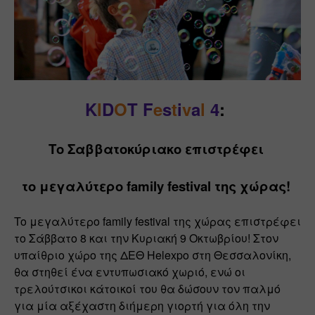
K
I
D
O
T
F
e
s
t
i
v
a
l
4
: 
Το Σαββατοκύριακο επιστρέφει 
το μεγαλύτερο family festival της χώρας! 
To μεγαλύτερο family festival της χώρας επιστρέφει 
το Σάββατο 8 και την Κυριακή 9 Οκτωβρίου! Στον 
υπαίθριο χώρο της ΔΕΘ Helexpo στη Θεσσαλονίκη, 
θα στηθεί ένα εντυπωσιακό χωριό, ενώ οι 
τρελούτσικοι κάτοικοί του θα δώσουν τον παλμό 
για μία αξέχαστη διήμερη γιορτή για όλη την 