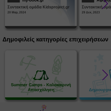
my-book.gr
Αφήγησ
από τα
Συντακτική ομάδα Kidsproject.gr
Συντακτική ομά
Παραμ
20 Μαρ, 2024
29 Δεκ, 2023
Δημοφιλείς κατηγορίες επιχειρήσεων
Summer Camps - Καλοκαιρινή
Απασχόληση
Δημιουργι