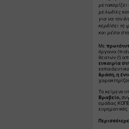
μετακομίζει 
μελωδίες και
για να τον δ
κερδίσει τη 
και μέσα στη
Με 
πρωτότυ
όργανα (πιάνο
θεατών (!) α
ευκαιρία στ
εκπαιδευτικά
δράση, η έν
χαρακτηρίζο
Το κείμενο υ
Βραβείο,
 συ
ομάδας ΚΟΠΕΡ
ευρηματικός 
Περισσότερε