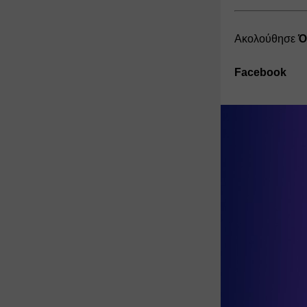
Ακολούθησε
 
Facebook
Κάνε like
Κάνε like
Συμπλήρ
Instagram
Κάνε foll