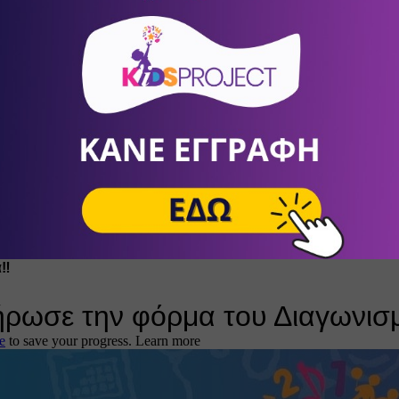
 στο post 
(
προαιρετικά 
μπορείτε να αφήσετε και ένα ευχαριστήρ
ωσε την παρακάτω φόρμα του Διαγωνισμού
ισμός θα ολοκληρωθεί το Σάββατο 14 Ιανουρίου και ώρα 10:00
καίωμα για περισσότερες από μία συμμετοχές αρκεί 
να συμπλη
χες φορές και τη φόρμα συμμετοχής!
‼️