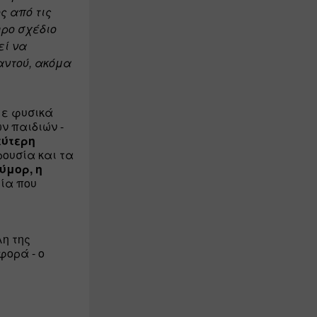
 από τις 
ρο σχέδιο 
ί να 
αντού, ακόμα 
με φυσικά 
ν παιδιών - 
ύτερη 
ουσία και τα 
ύμορ, η 
ία που 
η της 
ορά - ο 