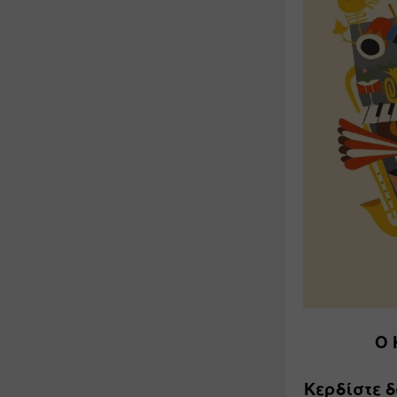
Ο 
Κερδίστε 