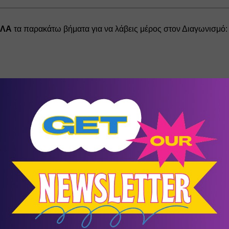
ΌΛΑ
 τα παρακάτω βήματα για να λάβεις μέρος στον Διαγωνισμό:
ΚΟΠΕΡΝΙΚΟΣ
 στο 
Kidsproject
 και στο 
 στο post (
προαιρετικά 
μπορείτε να αφήσετε και ένα ευχαριστήρ
ωσε την παρακάτω φόρμα του Διαγωνισμού
ΚΟΠΕΡΝΙΚΟΣ
ow στο 
Kidsproject
 και στο 