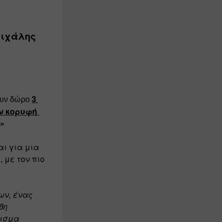
ιχάλης 
3 
υν δώρο 
ν κορυφή 
»
ι για μια 
 με τον πιο 
ν, ένας 
η 
ισμα 