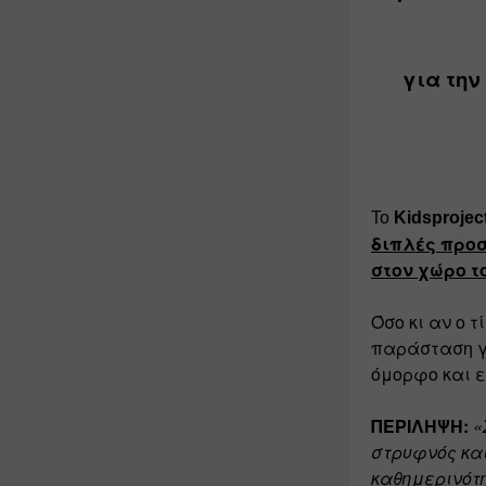
για την
Το 
Kidsproject
διπλές προσ
στον χώρο τ
Όσο κι αν ο τ
παράσταση γ
όμορφο και ε
ΠΕΡΙΛΗΨΗ:
«
στρυφνός και
καθημερινότη