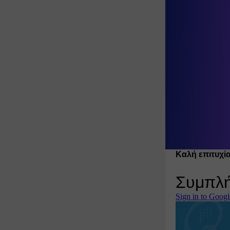
Κάνε like
Συμπλήρ
Ο Διαγων
Έχετε δι
αντίστοι
Καλή επιτυχία