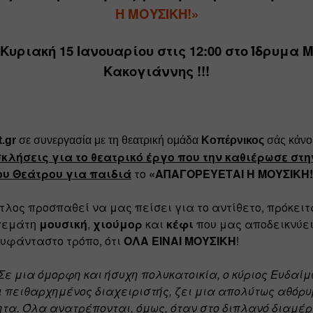
Η ΜΟΥΣΙΚΗ!»
 Κυριακή 15 Ιανουαρίου στις 12:00 στο 
Ίδρυμα Μ
Κακογιάννης
 !!!
.gr
 σε συνεργασία με τη θεατρική ομάδα 
Κοπέρνικος 
σάς κάνο
κλήσεις για το θεατρικό
 έργο που την καθιέρωσε στη
ου Θεάτρου για παιδιά
 το 
«ΑΠΑΓΟΡΕΥΕΤΑΙ Η ΜΟΥΣΙΚΗ!
ίτλος προσπαθεί να μας πείσει για το αντίθετο, πρόκειτα
εμάτη 
μουσική
, 
χιούμορ
 και 
κέφι
 που μας αποδεικνύει,
υφάνταστο τρόπο, ότι 
ΟΛΑ ΕΙΝΑΙ ΜΟΥΣΙΚΗ
!
Σε μια όμορφη και ήσυχη πολυκατοικία, ο κύριος Ευδαίμω
 πειθαρχημένος διαχειριστής, ζει μια απολύτως αθόρυβ
τα. Όλα ανατρέπονται, όμως, όταν στο διπλανό διαμέρ