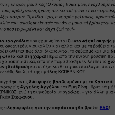
ένας νεαρός μουσικός! Ο κύριος Ευδαίμων, ενοχλούμενος
 τους πρόσχαρους ήχους του, καταστρώνει ένα παμπόνη
ιώξει μακριά. Την ίδια ώρα, ο νεαρός γείτονας, προσπαθε
φιλία του, αποδεικνύοντάς του ότι η μουσική βρίσκεται π
ν αποστειρωμένη και άηχη ζωή του!»
πα τραγούδια
 που ερμηνεύονται 
ζωντανά επί σκηνής
 
, ακορντεόν, γιουκαλίλι κ.α) αλλά και με τη βοήθεια τω
ποδεικνύεται πως όλοι δικαιούνται το σεβασμό και μια 
δε
η φιλία και στη χαρά
! Πέρα από την έντονη μουσική παρ
 χαρακτηριστικά, από την παράσταση δεν λείπει το 
χιο
τονη διάδραση
 και οι έξυπνοι θεατρικοί διάλογοι, στοιχε
υν κάθε δουλειά της ομάδας ΚΟΠΕΡΝΙΚΟΣ.
πογράφουν οι, 
δύο φορές βραβευμένοι με το Κρατικό 
γγραφείς 
Άγγελος
Αγγέλου
 και 
Έμη Σίνη
, ιδρυτικά μέλ
ΝΙΚΟΣ, ενώ τη σκηνοθεσία υπογράφει – για άλλη μια φ
Γκάυ Στεφάνου.
ς πληροφορίες για την παράσταση θα βρείτε 
ΕΔΩ
!