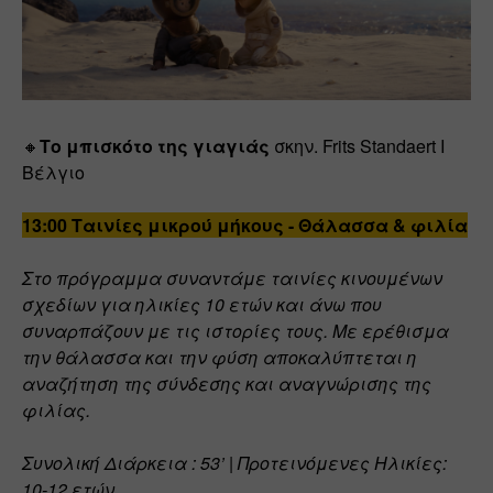
🔸
Το μπισκότο της γιαγιάς
 σκην. Frits Standaert Ι 
Βέλγιο
13:00 
Ταινίες μικρού μήκους - Θάλασσα & φιλία
Στο πρόγραμμα συναντάμε ταινίες κινουμένων 
σχεδίων για ηλικίες 10 ετών και άνω που 
συναρπάζουν με τις ιστορίες τους. Με ερέθισμα 
την θάλασσα και την φύση αποκαλύπτεται η 
αναζήτηση της σύνδεσης και αναγνώρισης της 
φιλίας.
Συνολική Διάρκεια : 53’ | Προτεινόμενες Ηλικίες: 
10-12 ετών