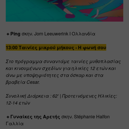
🔸
Ping
 σκην. Jorn Leeuwerink Ι Ολλανδία
13:00 Ταινίες μικρού μήκους - Η φωνή σου
Στο πρόγραμμα συναντάμε ταινίες μυθοπλασίας 
και κινουμένων σχεδίων για ηλικίες 12 ετών και 
άνω με υποψηφιότητες στα όσκαρ και στα 
βραβεία Cesar.
Συνολική Διάρκεια : 62’ | Προτεινόμενες Ηλικίες: 
12-14 ετών
🔸
Γυναίκες της Αρετής
 σκην. Stéphanie Halfon 
Γαλλία