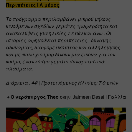
Περιπέτειες I A μέρος
Το πρόγραμμα περιλαμβάνει μικρού μήκους 
κινούμενων σχεδίων γεμάτες τρυφερότητα και 
ανακαλύψεις για ηλικίες 7 ετών και άνω . Οι 
ιστορίες αφηγούνται περιπέτειες - δύναμης 
αδυναμίας, διαφορετικότητας και αλληλεγγύης - 
και με πολύ χιούμορ δίνουν μια εικόνα για τον 
κόσμο, έναν κόσμο γεμάτο συναρπαστικά 
πλάσματα.
Διάρκεια : 44’ | Προτεινόμενες Ηλικίες: 7-9 ετών
🔸
O νερόπυργος Theo
 σκην. Jaimeen Desai Ι Γαλλία