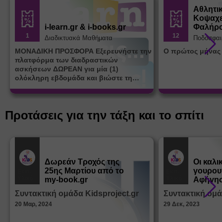
Αθλητι
Κοψαχε
i-learn.gr & i-books.gr
Φαλήρ
1
12
Διαδικτυακά Μαθήματα
Ποδόσφαι
ΜΟΝΑΔΙΚΗ ΠΡΟΣΦΟΡΑ Εξερευνήστε την
Ο πρώτος μήνας
πλατφόρμα των διαδραστικών
ασκήσεων ΔΩΡΕΑΝ για μία (1)
ολόκληρη εβδομάδα και βιώστε τη
μοναδική εμπειρία εκμάθησης του i-
learn.gr* * Αφορά νέες εγγραφές
Προτάσεις για την τάξη και το σπίτι
Δωρεάν Tροχός της
Οι καλι
25ης Μαρτίου από το
γουρου
Εκπ.
Εκπ.
Υλικό
Υλικό
my-book.gr
Αφήγησ
από τα
Συντακτική ομάδα Kidsproject.gr
Συντακτική ομά
Παραμ
20 Μαρ, 2024
29 Δεκ, 2023