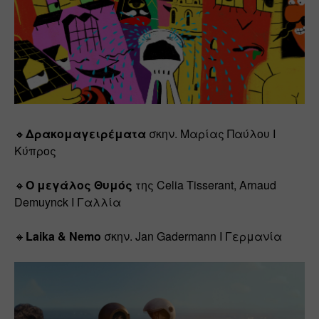
🔸
Δρακομαγειρέματα
 σκην. Μαρίας Παύλου Ι 
Κύπρος
🔸
Ο μεγάλος Θυμός
 της Celia Tisserant, Arnaud 
Demuynck Ι Γαλλία
🔸
Laika & Nemo
 σκην. Jan Gadermann Ι Γερμανία