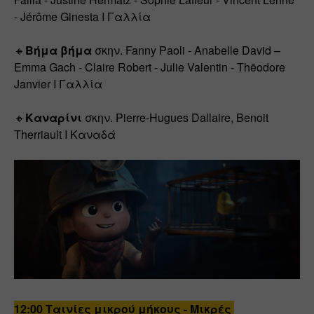
- Jérôme Ginesta Ι Γαλλία
🔸
Βήμα βήμα
 σκην. Fanny Paoli - Anabelle David – 
Emma Gach - Claire Robert - Julie Valentin - 
Thēodore 
Janvier Ι Γαλλία
🔸
Καναρίνι
 σκην. Pierre-Hugues Dallaire, Benoit 
Therriault I Καναδά
12:00 Ταινίες μικρού μήκους - Μικρές 