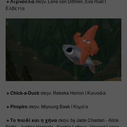
🔸
Λιμνούλα
 σκην. Lena von Döhren, Eva Rust I 
Ελβετία
🔸
Chick-a-Duck
 σκην. Rebeka Herron Ι Καναδά
🔸
Piropiro
 σκην. Miyoung Baek Ι Κορέα
🔸
Το παιδί και η χήνα
 σκην. by Jade Chastan - Alice 
Failla - Justine Hermatz - Sophie Lafleur - 
Vincent Lenne 