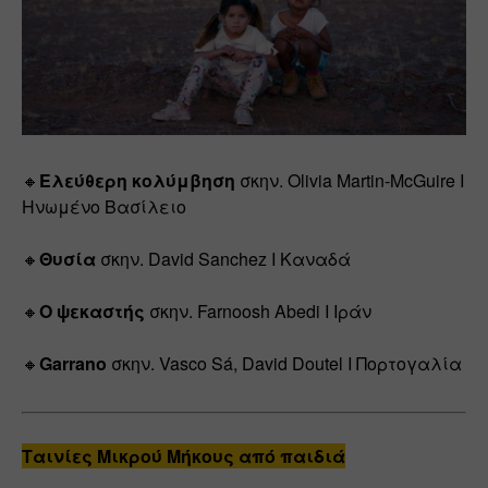
🔸
Ελεύθερη κολύμβηση
 σκην. Olivia Martin-McGuire Ι 
Ηνωμένο Βασίλειο
🔸
Θυσία
 σκην. David Sanchez Ι Καναδά
🔸
Ο ψεκαστής
 σκην. Farnoosh Abedi Ι Ιράν
🔸
Garrano
 σκην. Vasco Sá, David Doutel Ι Πορτογαλία
Tαινίες Μικρού Μήκους από παιδιά