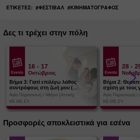
ΕΤΙΚΈΤΕΣ:
#
ΦΕΣΤΙΒΆΛ
#
ΚΙΝΗΜΑΤΟΓΡΆΦΟΣ
Δες τι τρέχει στην πόλη
16
- 17
28
- 2
Οκτώβριος
Νοέμβρ
Events
Events
Βήμα 3: Γιατί επιλέγω λάθος
Βήμα 2: Θεραπ
συντρόφους στη ζωή μου (
σχέση με τους 
Θεσσαλονίκη)
Αγία Παρασκευή
/
Αθήνα (Αττική)
Αγία Παρασκευή
/
ΚΕ.ΘΕ.ΣΥ.
ΚΕ.ΘΕ.ΣΥ.
Προσφορές αποκλειστικά για εσένα