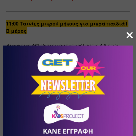
11:00 Ταινίες μικρού μήκους για μικρά παιδιά Ι 
Β μέρος
Διάρκεια: 45’| Προτεινόμενες Ηλικίες: 4-6 ετών
🔸
Jules & Juliette
 σκην. Chantal Peten Ι Βέλγιο
🔸
Kenya's Symphony
 by Carlos Douglas Jr Ι 
Ηνωμένες πολιτείες
🔸
Tο όνομα μου είναι φόβος
 σκην. Eliza Płocieniak-
Alvarez Ι Γερμανία
🔸
Η Luce και ο Rock 
σκην. Britt Raes Ι Βέλγιο