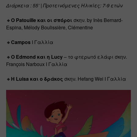
Διάρκεια : 55’ | Προτεινόμενες Ηλικίες: 7-9 ετών
🔸
Ο Patouille και οι σπόροι
 σκην. by Inès Bernard-
Espina, Mélody Boulissière, Clémentine
🔸
Campos
 Ι Γαλλία
🔸
Ο Edmond και η Lucy
 – το φτερωτό ελάφι σκην. 
François Narboux Ι Γαλλία
🔸
Η Luisa και ο δράκος
 σκην. Hefang Wei Ι Γαλλία