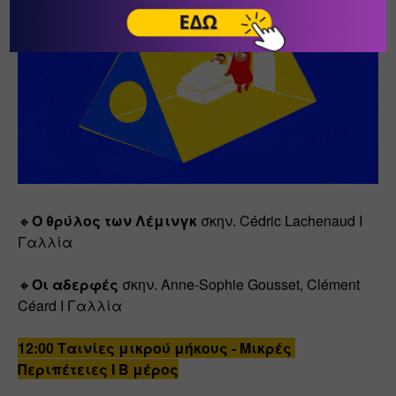
🔸
Ο θρύλος των Λέμινγκ
 σκην. Cédric Lachenaud I 
Γαλλία
🔸
Οι αδερφές
 σκην. Anne-Sophie Gousset, Clément 
Céard I Γαλλία
12:00 Ταινίες μικρού μήκους - Μικρές 
Περιπέτειες I B μέρος