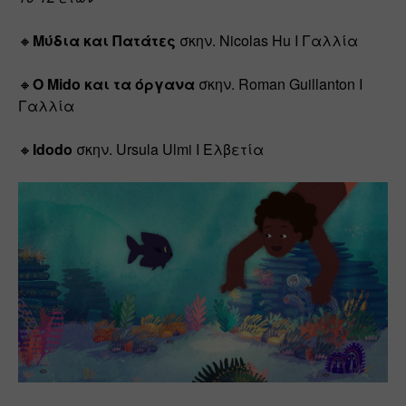
🔸
Μύδια και Πατάτες
 σκην. Nicolas Hu Ι Γαλλία
🔸
O Μido και τα όργανα
 σκην. Roman Guillanton Ι 
Γαλλία
🔸
Idodo
 σκην. Ursula Ulmi Ι Ελβετία