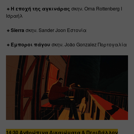
🔸
Η εποχή της αγκινάρας
 σκην. Orna Rottenberg Ι 
Ισραήλ
🔸
Sierra
 σκην. Sander Joon Εστονία
🔸
Έμποροι πάγου
 σκην. João Gonzalez Πορτογαλία
14:30 Ανθρώπινα Δικαιώματα & Περιβάλλον