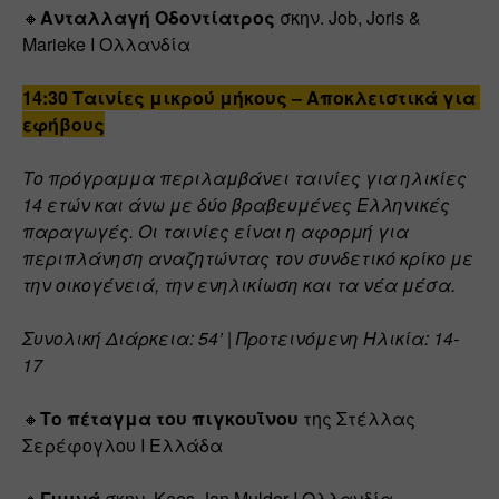
🔸
Ανταλλαγή Οδοντίατρος
 σκην. Job, Joris & 
Marieke Ι Ολλανδία
14:30 Ταινίες μικρού μήκους – Αποκλειστικά για 
εφήβους
Το πρόγραμμα περιλαμβάνει ταινίες για ηλικίες 
14 ετών και άνω με δύο βραβευμένες Ελληνικές 
παραγωγές. Οι ταινίες είναι η αφορμή για 
περιπλάνηση αναζητώντας τον συνδετικό κρίκο με 
την οικογένειά, την ενηλικίωση και τα νέα μέσα.
Συνολική Διάρκεια: 54’ | Προτεινόμενη Ηλικία: 14-
17
🔸
Το πέταγμα του πιγκουΐνου 
της Στέλλας 
Σερέφογλου Ι Ελλάδα
🔸
Γυμνά
 σκην. Kees-Jan Mulder Ι Ολλανδία