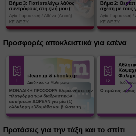
Βήμα 3: Γιατί επιλέγω λάθος
Βήμα 2: Θεραπ
συντρόφους στη ζωή μου (
σχέση με τους 
Θεσσαλονίκη)
Αγία Παρασκευή
/
Αθήνα (Αττική)
Αγία Παρασκευή
/
ΚΕ.ΘΕ.ΣΥ.
ΚΕ.ΘΕ.ΣΥ.
Προσφορές αποκλειστικά για εσένα
Αθλητι
Κοψαχε
i-learn.gr & i-books.gr
Φαλήρ
1
12
Διαδικτυακά Μαθήματα
Ποδόσφαι
ΜΟΝΑΔΙΚΗ ΠΡΟΣΦΟΡΑ Εξερευνήστε την
Ο πρώτος μήνας
πλατφόρμα των διαδραστικών
ασκήσεων ΔΩΡΕΑΝ για μία (1)
ολόκληρη εβδομάδα και βιώστε τη
μοναδική εμπειρία εκμάθησης του i-
learn.gr* * Αφορά νέες εγγραφές
Προτάσεις για την τάξη και το σπίτι