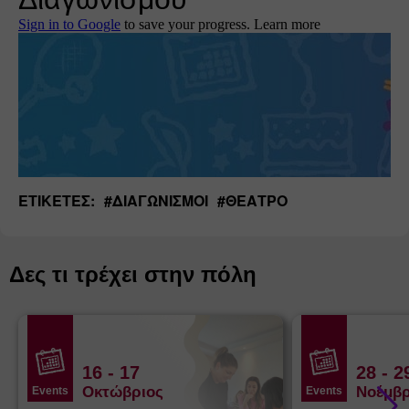
ΕΤΙΚΈΤΕΣ:
#
ΔΙΑΓΩΝΙΣΜΟΊ
#
ΘΈΑΤΡΟ
Δες τι τρέχει στην πόλη
16
- 17
28
- 2
Οκτώβριος
Νοέμβρ
Events
Events