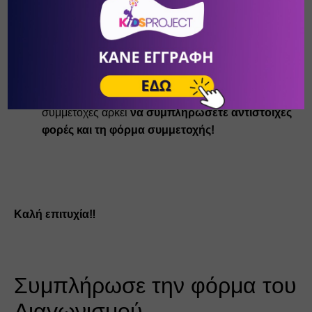
Η κλήρωση για τις προσκλήσεις των παραστάσεων 
θα πραγματοποιηθεί την Σάββατο 04/11 και ώρα 
10:00
Έχετε δικαίωμα για περισσότερες από μία 
συμμετοχές αρκεί 
να συμπληρώσετε αντίστοιχες 
φορές και τη φόρμα συμμετοχής!
Καλή επιτυχία‼️