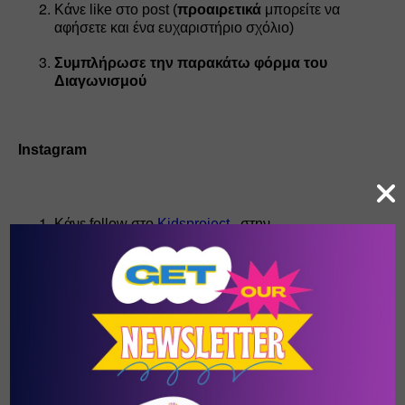
Κάνε like στο post (
προαιρετικά 
μπορείτε να 
αφήσετε και ένα ευχαριστήριο σχόλιο)
Συμπλήρωσε την παρακάτω φόρμα του 
Διαγωνισμού
Instagram
Κάνε follow στο 
Kidsproject
 , στην 
ομάδα 
BLACKBIRD
 και στο 
Θέατρο Σοφούλη
Κάνε like στο post (
προαιρετικά 
μπορείτε να 
αφήσετε και ένα ευχαριστήριο σχόλιο)
Συμπλήρωσε την παρακάτω φόρμα του 
Διαγωνισμού