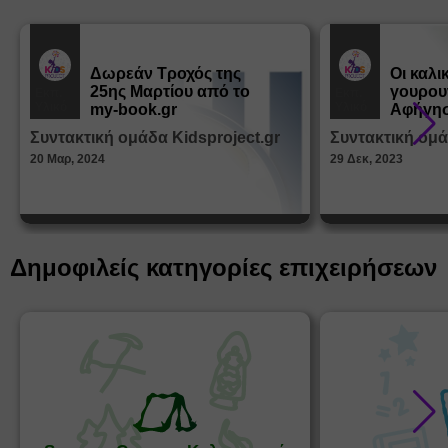
Δωρεάν Tροχός της
Οι καλι
25ης Μαρτίου από το
γουρου
Εκπ.
Εκπ.
Υλικό
Υλικό
my-book.gr
Αφήγησ
από τα
Συντακτική ομάδα Kidsproject.gr
Συντακτική ομά
Παραμ
20 Μαρ, 2024
29 Δεκ, 2023
Δημοφιλείς κατηγορίες επιχειρήσεων