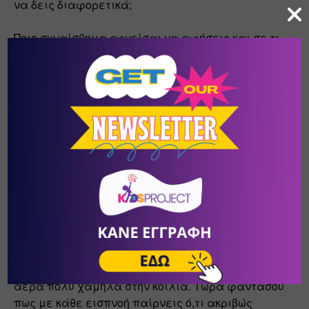
να δεις διαφορετικά;
Ποιο συναίσθημα αρνείσαι να αφήσεις και σε τι 
σε εξυπηρετεί να το κρατάς μέσα σου; Σε βοηθάει 
σε κάτι;
Τι κερδίζεις με το να μένεις παγιωμένος και να 
θρηνείς απώλειες;
Όποιον ρόλο και αν παίρνεις τελικά στη ζωή σου, 
μπορείς να κάνεις μια μικρή άσκηση που θα σε 
βοηθήσει να κατανοήσεις, να γνωρίσεις τον εαυτό 
σου και ίσως να δεις τις καταστάσεις με έναν 
χρησιμότερο τρόπο για σένα.
Κλείσε τα μάτια και ανάπνευσε βαθιά και αργά 
για λίγα λεπτά, φροντίζοντας να κατεβάζεις τον 
αέρα πολύ χαμηλά στην κοιλιά. Τώρα φαντάσου 
πως με κάθε εισπνοή παίρνεις ό,τι ακριβώς 