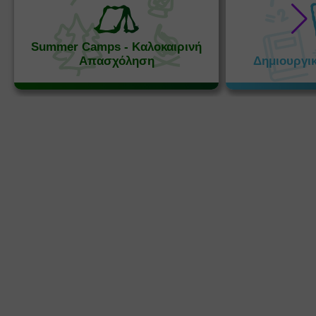
Summer Camps - Καλοκαιρινή
Απασχόληση
Δημιουργι