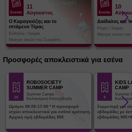
11
10
Αύγουστος
Αύγου
Events
Events
Ο Καραγκιόζης και το
Δαίδαλος και Ί
ιπτάμενο Τέρας
Ράχες
/
Ικαρία
Εύδηλος
/
Ικαρία
Θέατρο σκιών του
Κοτσορέ
Θέατρο σκιών του Σωκράτη
Κοτσορέ
Προσφορές αποκλειστικά για εσένα
ROBOSOCIETY
KIDS 
SUMMER CAMP
CAMP
Summer Camps -
Summer 
20
9
Καλοκαιρινή Απασχόληση
Καλοκαιρ
Ωράριο 08:00-17:00 * Η προσφορά
Συμμετοχή για τ
ισχύει αποκλειστικά για online κράτηση.
εβδομάδες με έκ
Αρχική τιμή εβδομάδας 85€
εβδομάδας 90€+