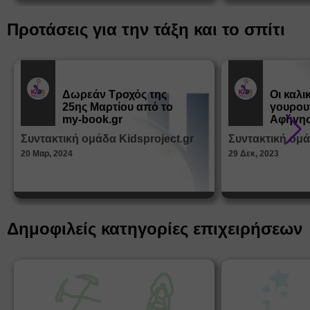
Προτάσεις για την τάξη και το σπίτι
Δωρεάν Tροχός της
Οι καλι
25ης Μαρτίου από το
γουρου
Εκπ.
Εκπ.
Υλικό
Υλικό
my-book.gr
Αφήγησ
από τα
Συντακτική ομάδα Kidsproject.gr
Συντακτική ομά
Παραμ
20 Μαρ, 2024
29 Δεκ, 2023
Δημοφιλείς κατηγορίες επιχειρήσεων