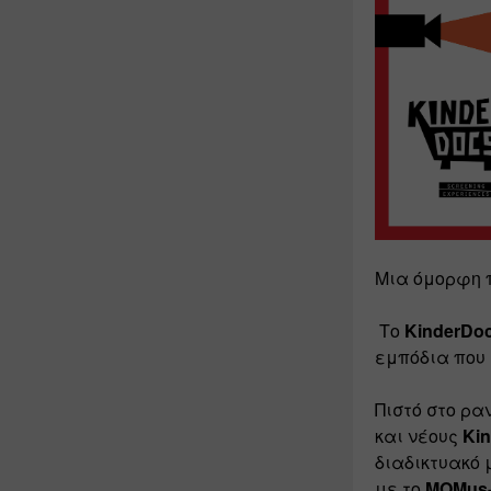
Μια όμορφη π
 Το 
KinderDo
εμπόδια που 
Πιστό στο ρα
και νέους 
Ki
διαδικτυακό 
με το 
ΜOMus-