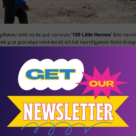
χθηκαν από τη σειρά ταινιών 
‘199 Little Heroes’
 δύο ταινί
κό μια φαινομενικά κοινή αλλά ταυτόχρονα πολύ διαφο
υνήθεια πολλών παιδιών, τη μετάβαση από το σπίτι στο σ
νικό» ταξίδι εικόνων από τη Μογγολία στη Γουατεμάλα, 
 πραγματικότητα, ανασύρει διαφορετικές αντιλήψεις σχ
 έννοιες, όπως η
 οικογένεια
, αλλά και σύγχρονα κοινω
ς το 
δικαίωμα
 στην 
εκπαίδευση
τική βιωσιμότητα/αειφορία
. 
έννοιες, με κεντρική την επανάληψη στην παιδική καθη
 μπροστά στο έργο του 
Γιάννη Κουνέλη
 από τη συλλογή
του 
Luchezar Boyadjiev
 από την αναδρομική περιοδική έκ
τίζοντας τον κόσμο των εικόνων. 1991-2019».