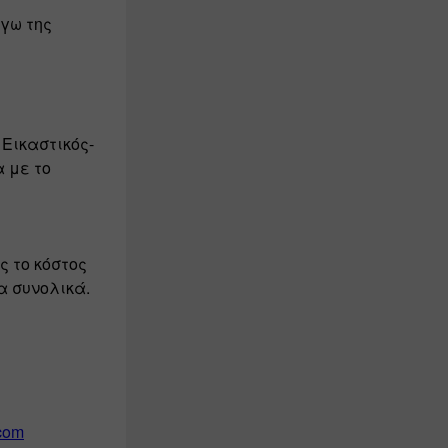
γω της 
Εικαστικός-
 με το 
 το κόστος 
α συνολικά.
com