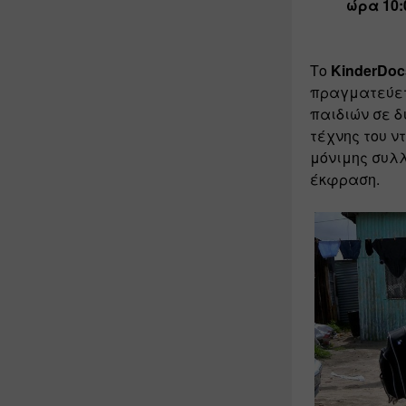
ώρα 10:0
Το 
KinderDoc
πραγματεύετ
παιδιών σε δ
τέχνης του ν
μόνιμης συλλ
έκφραση.