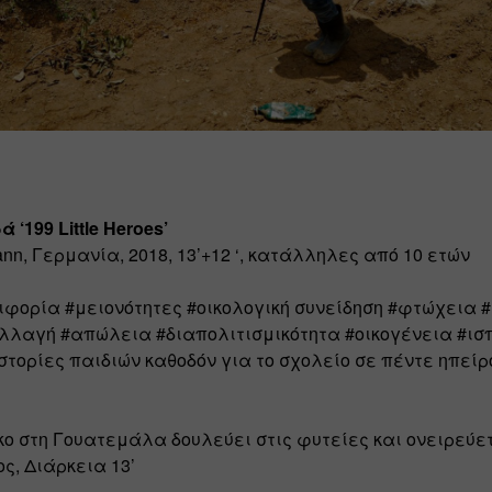
 ‘199 Little Heroes’
ann, Γερμανία, 2018, 13’+12 ‘, κατάλληλες από 10 ετών
ειφορία #μειονότητες #οικολογική συνείδηση #φτώχεια #
λλαγή #απώλεια #διαπολιτισμικότητα #οικογένεια #ισπ
στορίες παιδιών καθοδόν για το σχολείο σε πέντε ηπείρ
κο στη Γουατεμάλα δουλεύει στις φυτείες και ονειρεύετα
ς, Διάρκεια 13’