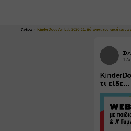
Κλείσιμο
Άρθρα
KinderDocs Art Lab 2020-21: Ξύπνησε ένα πρωί και να τι 
Συν
1 Δε
KinderDo
τι είδε...