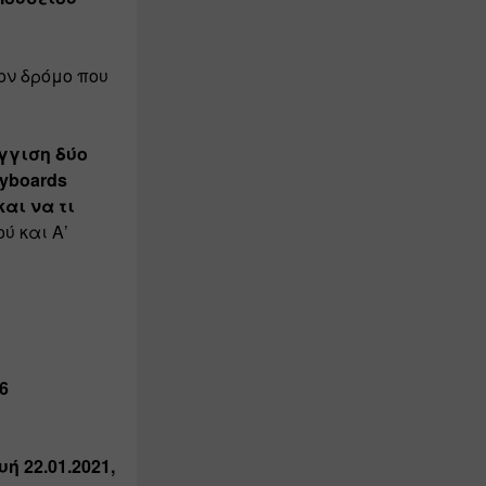
ν δρόμο που 
γγιση δύο 
yboards
ι να τι 
 και Α’ 
 
 22.01.2021, 