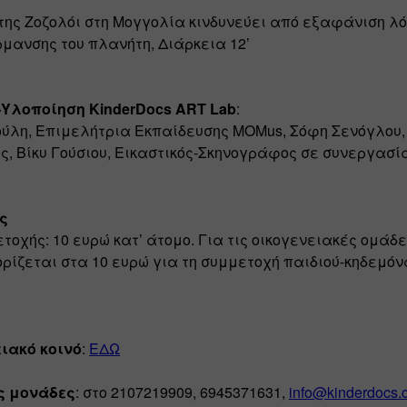
της Ζοζολόι στη Μογγολία κινδυνεύει από εξαφάνιση λό
μανσης του πλανήτη, Διάρκεια 12’
Υλοποίηση KinderDocs ART Lab
:
ύλη, Επιμελήτρια Εκπαίδευσης MOMus, Σόφη Σενόγλου, 
ς, Βίκυ Γούσιου, Εικαστικός-Σκηνογράφος σε συνεργασία
ς
τοχής: 10 ευρώ κατ’ άτομο. Για τις οικογενειακές ομάδες
ρίζεται στα 10 ευρώ για τη συμμετοχή παιδιού-κηδεμόν
ειακό κοινό
: 
ΕΔΩ
ς μονάδες
: στο 2107219909, 6945371631, 
info@kinderdocs.