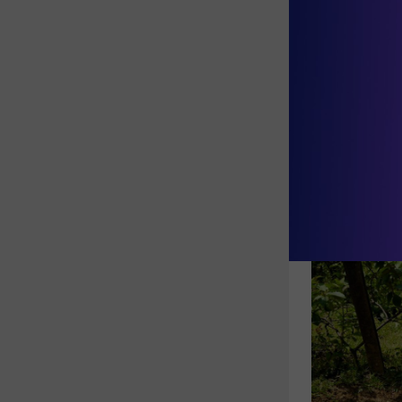
storyboards
 
καταγράψει τ
είδε...», οι
στη διαδικτυ