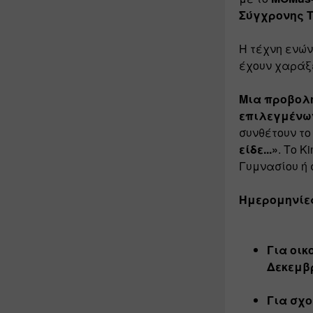
Σύγχρονης Τ
Η τέχνη ενών
έχουν χαράξε
Μια προβολή δ
επιλεγμένων
συνθέτουν το 
είδε...»
. Το K
Γυμνασίου ή 
Ημερομηνίες 
Για οικ
Δεκεμβρ
Για σχο