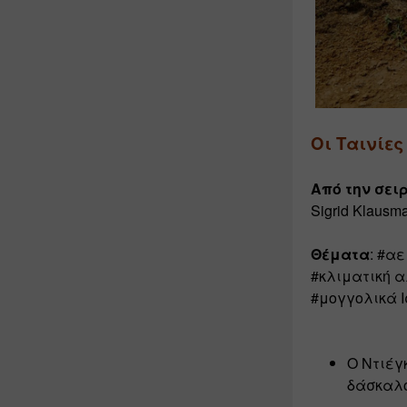
Οι Ταινίες
Από την σειρά
Sigrid Klausm
Θέματα
: #α
#κλιματική α
#μογγολικά Ι
Ο Ντιέγ
δάσκαλο