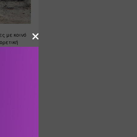
ες με κοινό 
ρετική 
χολείο.  
και τελικά 
ετικά με 
νικά 
, τα όνειρα για το μέλλον, η 
μερινότητα, 
 του ΜOMus 
θεση με 