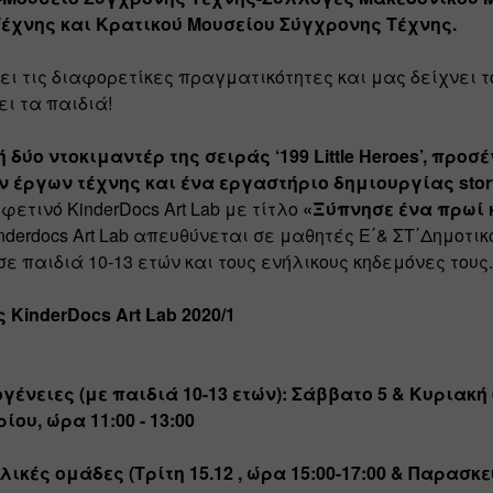
έχνης και Κρατικού Μουσείου Σύγχρονης Τέχνης.
ει τις διαφορετίκες πραγματικότητες και μας δείχνει το
ι τα παιδιά!
ύο ντοκιμαντέρ της σειράς ‘199 Little Heroes’, προσέ
 έργων τέχνης και ένα εργαστήριο δημιουργίας stor
φετινό KinderDocs Art Lab με τίτλο 
«Ξύπνησε ένα πρωί κα
inderdocs Art Lab απευθύνεται σε μαθητές Ε΄& ΣΤ΄Δημοτικού
σε παιδιά 10-13 ετών και τους ενήλικους κηδεμόνες τους.
KinderDocs Art Lab 2020/1
ογένειες (με παιδιά 10-13 ετών): Σάββατο 5 & Κυριακή 6
ίου, ώρα 11:00 - 13:00
λικές ομάδες (Τρίτη 15.12 , ώρα 15:00-17:00 & Παρασκευή