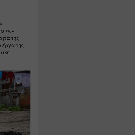
 
α των 
ητα της 
 έργα της 
ική 