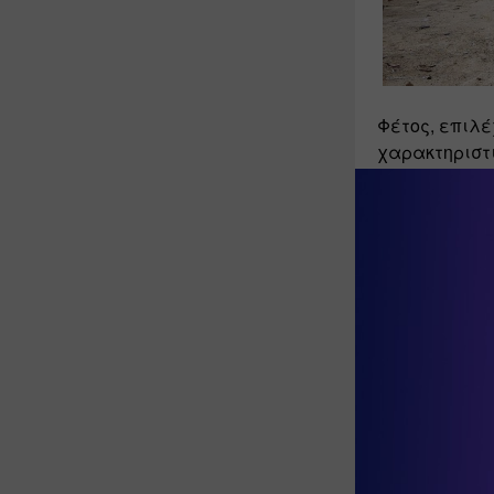
Φέτος, επιλέ
χαρακτηριστι
καθημερινή σ
Ένα «οικουμε
στη δική μας
παραδοσιακές
ζητήματα όπω
περιβαλλον
Οι παραπάνω 
διευρύνονται
και στο έργο 
τίτλο 
«Ξαναχ