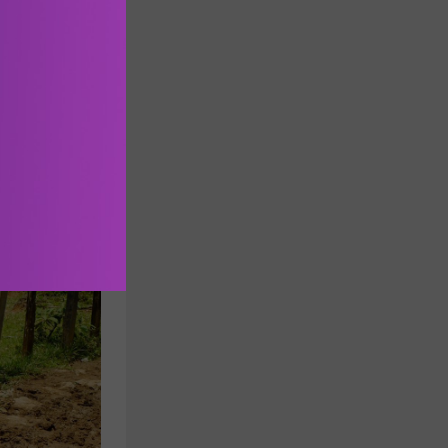
Το πρόγραμμα στο εικαστικό εργαστήρι ολοκληρώνεται με τη δημιουργία 
α 
αι να τι 
λοξενηθούν 