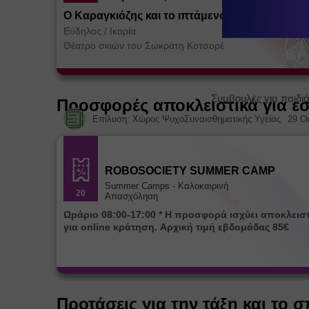
Ο Καραγκιόζης και το ιπτάμενο Τέρας
Εύδηλος
/
Ικαρία
Θέατρο σκιών του Σωκράτη Κοτσορέ
Συμβουλές για παιδιά
Προσφορές αποκλειστικά για ε
Επίλυση: Χώρος ΨυχοΣυναισθηματικής Υγείας
29 Ο
ROBOSOCIETY SUMMER CAMP
Summer Camps - Καλοκαιρινή
20
Απασχόληση
Ωράριο 08:00-17:00 * Η προσφορά ισχύει αποκλειστικά
για online κράτηση. Αρχική τιμή εβδομάδας 85€
Προτάσεις για την τάξη και το σ