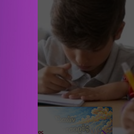
 αγαπήσουμε;
12
Αύγουστος
Events
Events