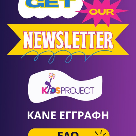
Γιατί αγάπη σε φοβάμαι;
λεπάλληλους χωρισμούς και επανασυνδέσεις. Γιατί φοβόμαστε να
οε, 2021
10
Αύγουστος
Events