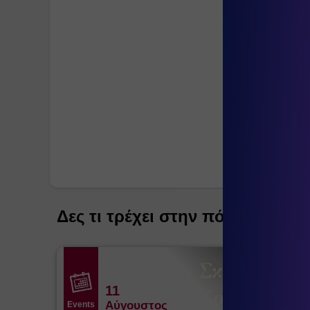
Σχέση με αλ
Επίλυση: Χώρος ΨυχοΣυναισθηματικής Υγείας
30 Ν
Δες τι τρέχει στην πόλη
11
Αύγουστος
Events