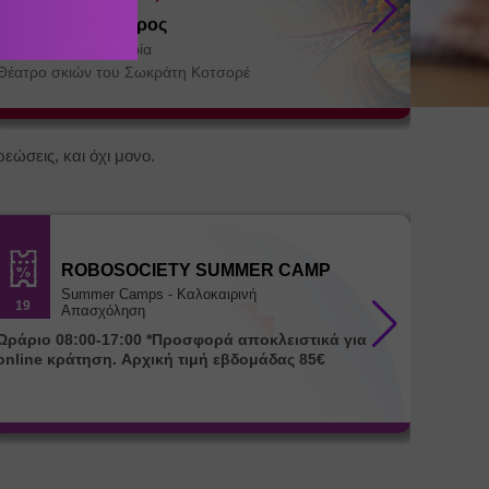
Δαίδαλος και Ίκαρος
Βήμα 3
συντρό
Άγιος Κήρυκος
/
Ικαρία
Θεσσα
Αγία Πα
Θέατρο σκιών του Σωκράτη Κοτσορέ
ΚΕ.ΘΕ.Σ
εώσεις, και όχι μονο.
ROBOSOCIETY SUMMER CAMP
Summer Camps - Καλοκαιρινή
19
18
Απασχόληση
ράριο 08:00-17:00 *Προσφορά αποκλειστικά για
Ωράριο 08:00-17:00 
online κράτηση. Αρχική τιμή εβδομάδας 85€
για onl