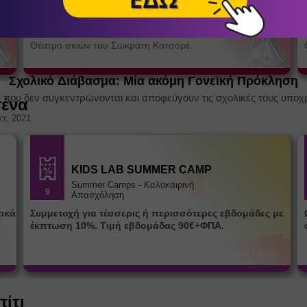
Δαίδαλος και Ίκαρος
Ράχες
/
Ικαρία
Θέατρο σκιών του Σωκράτη Κοτσορέ
Σχολικό Διάβασμα: Μία ακόμη Γονεϊκή Πρόκληση
 που δεν συγκεντρώνονται και αποφεύγουν τις σχολικές τους υποχρ
σένα
κτ, 2021
KIDS LAB SUMMER CAMP
Summer Camps - Καλοκαιρινή
9
Απασχόληση
Συμμετοχή για τέσσερις ή περισσότερες εβδομάδες με
Ω
έκπτωση 10%. Τιμή εβδομάδας 90€+ΦΠΑ.
πίτι