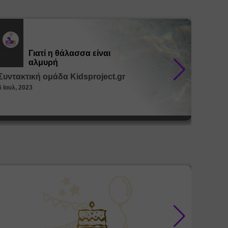
Γιατί η θάλασσα είναι
Εκπ.
Εκπ.
Υλικό
Υλικό
αλμυρή
Συντακτική ομάδα Kidsproject.gr
Συντακ
6 Ιουλ, 2023
26 Μαϊ, 