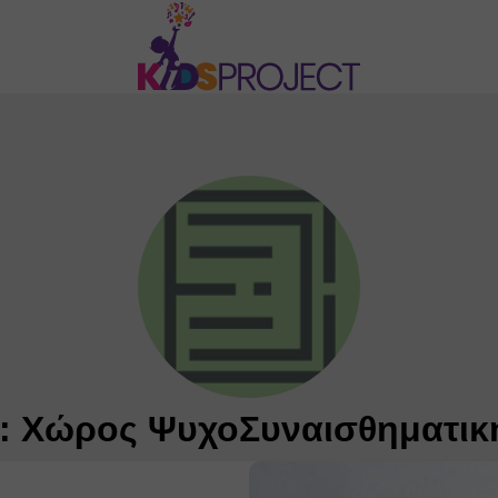
: Χώρος ΨυχοΣυναισθηματική