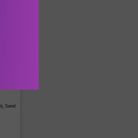
γικό
ή, Sand