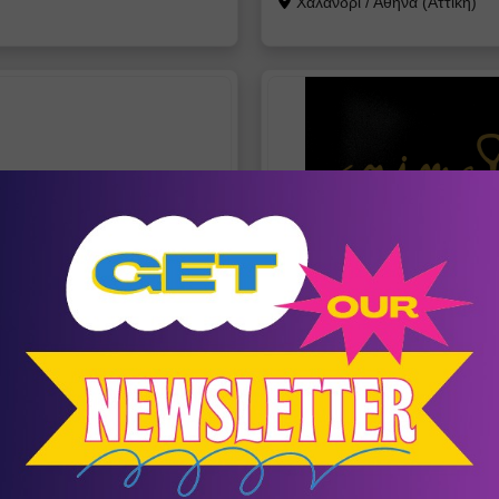
Χαλάνδρι
/
Αθήνα (Αττική)
Α ΔΗΜΗΤΡΙΟΥ
ANIMA VITA
γος - Συστημική
Χώρος Δημιουργικής Έκφρασ
ραπεύτρια
παιδιά και γονείς
μαριά
/
Θεσσαλονίκη
Πειραιάς (Κέντρο)
/
Πειραιάς