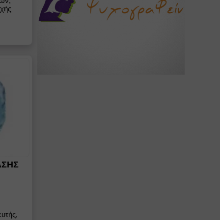
ών,
οχής
ΑΣΗΣ
υτής,