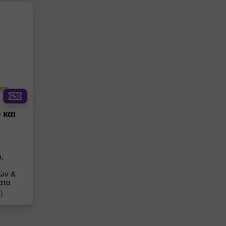
 και
,
ιών &
ατα
)