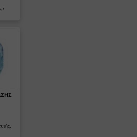
ς
/
ΑΣΗΣ
υτής,