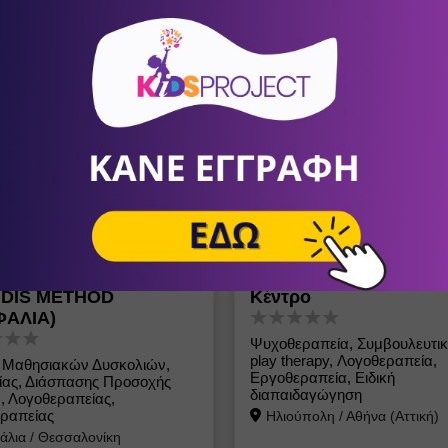
EXIA CENTERS -
ΑΡΧΗΖΩ Ψυχοπαιδαγω
IDIS METHOD
Κέντρο
ΦΑΛΙΑ)
Ψυχοθεραπεία, Συμβουλευτικ
play therapy, Λογοθεραπεία,
 Μαθησιακών Δυσκολιών,
Εργοθεραπεία, Ειδική
ίας, Διάσπασης Προσοχής
διαπαιδαγώγηση
, Λογοθεραπείας,
ραπείας
Ηλιούπολη
/
Αθήνα (Αττική)
άλια
/
Θεσσαλονίκη