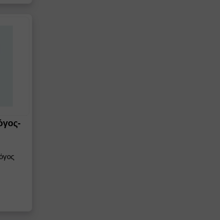
όγος-
όγος