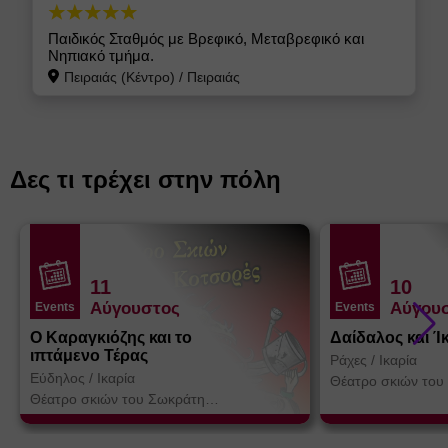
Παιδικός Σταθμός με Βρεφικό, Μεταβρεφικό και
Νηπιακό τμήμα.
Πειραιάς (Κέντρο)
/
Πειραιάς
Δες τι τρέχει στην πόλη
11
10
Αύγουστος
Αύγου
Events
Events
Ο Καραγκιόζης και το
Δαίδαλος και Ί
ιπτάμενο Τέρας
Ράχες
/
Ικαρία
Εύδηλος
/
Ικαρία
Θέατρο σκιών του
Κοτσορέ
Θέατρο σκιών του Σωκράτη
Κοτσορέ