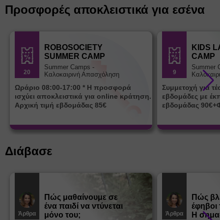
Προσφορές αποκλειστικά για εσένα
ROBOSOCIETY
KIDS 
SUMMER CAMP
CAMP
Summer Camps -
Summer 
20
9
Καλοκαιρινή Απασχόληση
Καλοκαιρ
Ωράριο 08:00-17:00 * Η προσφορά
Συμμετοχή για τ
ισχύει αποκλειστικά για online κράτηση.
εβδομάδες με έκ
Αρχική τιμή εβδομάδας 85€
εβδομάδας 90€+
Διάβασε
Πώς μαθαίνουμε σε
Πώς βλ
ένα παιδί να ντύνεται
έφηβοι 
Άρθρα
Άρθρα
μόνο του;
Η σημα