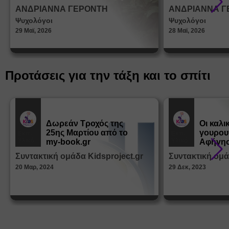
σεξουα
ΑΝΔΡΙΑΝΝΑ ΓΕΡΟΝΤΗ
ΑΝΔΡΙΑΝΝΑ Γ
στη δι
Ψυχολόγοι
Ψυχολόγοι
ταυτότ
29 Μαϊ, 2026
28 Μαϊ, 2026
Προτάσεις για την τάξη και το σπίτι
Δωρεάν Tροχός της
Οι καλι
25ης Μαρτίου από το
γουρου
Εκπ.
Εκπ.
Υλικό
Υλικό
my-book.gr
Αφήγησ
από τα
Συντακτική ομάδα Kidsproject.gr
Συντακτική ομά
Παραμ
20 Μαρ, 2024
29 Δεκ, 2023