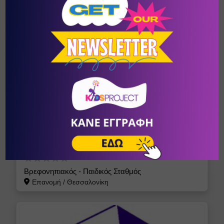
Δίγλωσσος Παιδικός Σταθμός & Νηπιαγωγείο
Κηφισιά
/
Αθήνα (Αττική)
ΤΟΣΟΔΟΥΛΙΑ
Βρεφονηπιακός - Παιδικός Σταθμός
Επανομή
/
Θεσσαλονίκη