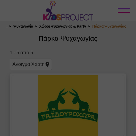
Κλείσιμο
ρίες
Ψυχαγωγία
Χώροι Ψυχαγωγίας & Party
Πάρκα Ψυχαγωγίας
Επιλογή Τοποθεσίας
Πάρκα Ψυχαγωγίας
Φίλτρα
1
-
5
από
5
Βιωματικά και Ψυχαγωγικά
Πάρκα
Άνοιγμα
Χάρτη
Θεματικά- Υδάτινα Πάρκα
Λούνα Παρκ
Ακύρωση Φίλτρων