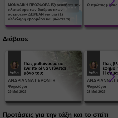
ΜΟΝΑΔΙΚΗ ΠΡΟΣΦΟΡΑ Εξερευνήστε την
Ο πρώτος μήνας
πλατφόρμα των διαδραστικών
ασκήσεων ΔΩΡΕΑΝ για μία (1)
ολόκληρη εβδομάδα και βιώστε τη
μοναδική εμπειρία εκμάθησης του i-
learn.gr* * Αφορά νέες εγγραφές
Διάβασε
Πώς μαθαίνουμε σε
Πώς βλ
ένα παιδί να ντύνεται
έφηβοι 
Άρθρα
Άρθρα
μόνο του;
Η σημα
σεξουα
ΑΝΔΡΙΑΝΝΑ ΓΕΡΟΝΤΗ
ΑΝΔΡΙΑΝΝΑ Γ
στη δι
Ψυχολόγοι
Ψυχολόγοι
ταυτότ
29 Μαϊ, 2026
28 Μαϊ, 2026
Προτάσεις για την τάξη και το σπίτι