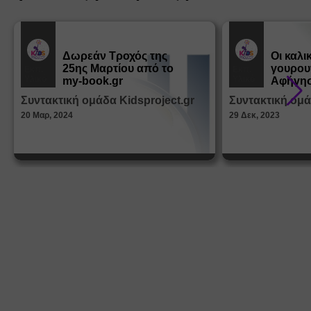
Δωρεάν Tροχός της
Οι καλι
25ης Μαρτίου από το
γουρου
Εκπ.
Εκπ.
Υλικό
Υλικό
my-book.gr
Αφήγησ
από τα
Συντακτική ομάδα Kidsproject.gr
Συντακτική ομά
Παραμ
20 Μαρ, 2024
29 Δεκ, 2023