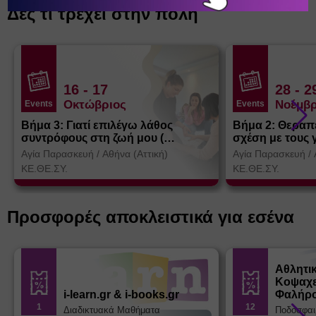
Δες τι τρέχει στην πόλη
16
- 17
28
- 2
Οκτώβριος
Νοέμβρ
Events
Events
Βήμα 3: Γιατί επιλέγω λάθος
Βήμα 2: Θεραπ
συντρόφους στη ζωή μου (
σχέση με τους 
Θεσσαλονίκη)
Αγία Παρασκευή
/
Αθήνα (Αττική)
Αγία Παρασκευή
/
ΚΕ.ΘΕ.ΣΥ.
ΚΕ.ΘΕ.ΣΥ.
Προσφορές αποκλειστικά για εσένα
Αθλητι
Κοψαχε
i-learn.gr & i-books.gr
Φαλήρ
1
12
Διαδικτυακά Μαθήματα
Ποδόσφαι