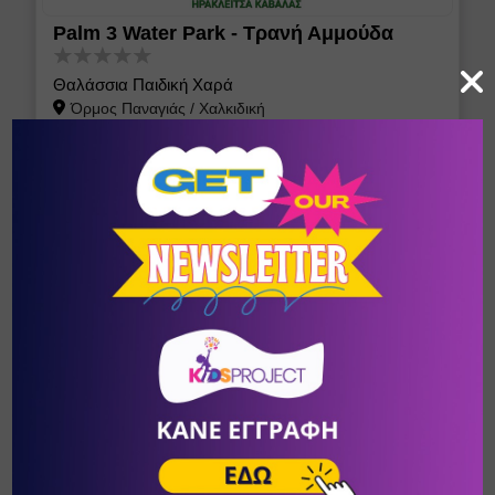
Palm 3 Water Park - Τρανή Αμμούδα
Θαλάσσια Παιδική Χαρά
Όρμος Παναγιάς
/
Χαλκιδική