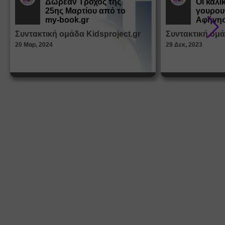
Δωρεάν Tροχός της
Οι καλι
25ης Μαρτίου από το
γουρου
Εκπ.
Εκπ.
Υλικό
Υλικό
my-book.gr
Αφήγησ
από τα
Συντακτική ομάδα Kidsproject.gr
Συντακτική ομά
Παραμ
20 Μαρ, 2024
29 Δεκ, 2023