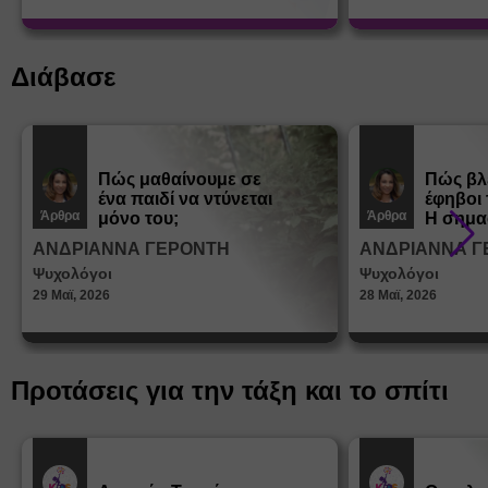
Διάβασε
Πώς μαθαίνουμε σε
Πώς βλ
ένα παιδί να ντύνεται
έφηβοι 
Άρθρα
Άρθρα
μόνο του;
Η σημα
σεξουα
ΑΝΔΡΙΑΝΝΑ ΓΕΡΟΝΤΗ
ΑΝΔΡΙΑΝΝΑ Γ
στη δι
Ψυχολόγοι
Ψυχολόγοι
ταυτότ
29 Μαϊ, 2026
28 Μαϊ, 2026
Προτάσεις για την τάξη και το σπίτι