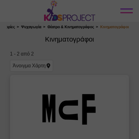
Κλείσιμο
τηγορίες
Ψυχαγωγία
Θέατρο & Κινηματογράφος
Κινηματογράφοι
Επιλογή Τοποθεσίας
Κινηματογράφοι
1
-
2
από
2
Άνοιγμα
Χάρτη