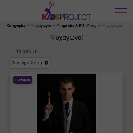
Κλείσιμο
Κατηγορίες
Ψυχαγωγία
Υπηρεσίες & Είδη Party
Ψυχαγωγοί
Επιλογή Τοποθεσίας
Ψυχαγωγοί
Φίλτρα
1
-
18
από
18
Ανιματέρ
Άνοιγμα
Χάρτη
Κουκλοθέατρο
Θέατρο Σκιών
POPULAR
Εμψυχωτές
Κλόουν
Μαριονέτες
Μάγοι - Ταχυδακτυλουργοί
Bubble Show - Θέαμα με
Φούσκες