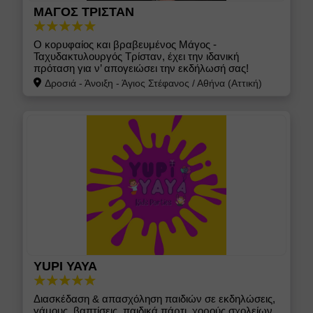
Αφήγηση Παραμυθιού
ΜΑΓΟΣ ΤΡΙΣΤΑΝ
Disco party
Ο κορυφαίος και βραβευμένος Μάγος -
Ξυλοπόδαροι
Ταχυδακτυλουργός Τρίσταν, έχει την ιδανική
πρόταση για ν’ απογειώσει την εκδήλωσή σας!
Θεατρικό Παιχνίδι
Δροσιά - Άνοιξη - Άγιος Στέφανος
/
Αθήνα (Αττική)
Θέαμα με Φωτιές
Ακύρωση Φίλτρων
YUPI YAYA
Διασκέδαση & απασχόληση παιδιών σε εκδηλώσεις,
γάμους, βαπτίσεις, παιδικά πάρτι, χορούς σχολείων