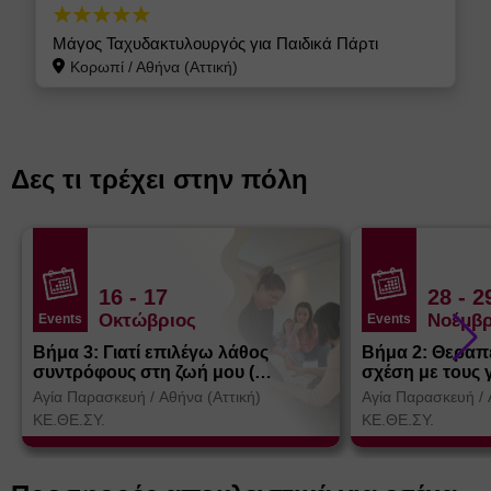
Μάγος Ταχυδακτυλουργός για Παιδικά Πάρτι
Κορωπί
/
Αθήνα (Αττική)
Δες τι τρέχει στην πόλη
16
- 17
28
- 2
Οκτώβριος
Νοέμβρ
Events
Events
Βήμα 3: Γιατί επιλέγω λάθος
Βήμα 2: Θεραπ
συντρόφους στη ζωή μου (
σχέση με τους 
Θεσσαλονίκη)
Αγία Παρασκευή
/
Αθήνα (Αττική)
Αγία Παρασκευή
/
ΚΕ.ΘΕ.ΣΥ.
ΚΕ.ΘΕ.ΣΥ.