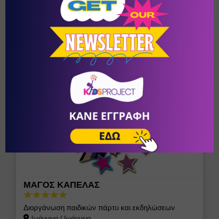
DISCOBALL
Παιδική-Εφηβική Ντίσκο στην Καλλιθέα
Καλλιθέα
/
Αθήνα (Αττική)
ΜΑΓΟΣ ΚΑΠΕΛΑΣ
Διοργάνωση παιδικών πάρτυ και εκδηλώσεων
Ιωάννινα
/
Ιωάννινα