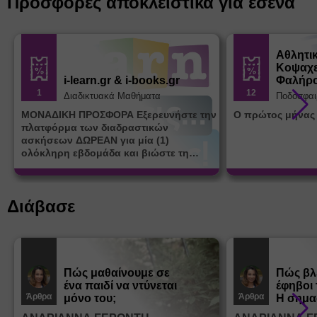
Προσφορές αποκλειστικά για εσένα
Αθλητι
Κοψαχε
i-learn.gr & i-books.gr
Φαλήρ
1
12
Διαδικτυακά Μαθήματα
Ποδόσφαι
ΜΟΝΑΔΙΚΗ ΠΡΟΣΦΟΡΑ Εξερευνήστε την
Ο πρώτος μήνας
πλατφόρμα των διαδραστικών
ασκήσεων ΔΩΡΕΑΝ για μία (1)
ολόκληρη εβδομάδα και βιώστε τη
μοναδική εμπειρία εκμάθησης του i-
learn.gr* * Αφορά νέες εγγραφές
Διάβασε
Πώς μαθαίνουμε σε
Πώς βλ
ένα παιδί να ντύνεται
έφηβοι 
Άρθρα
Άρθρα
μόνο του;
Η σημα
σεξουα