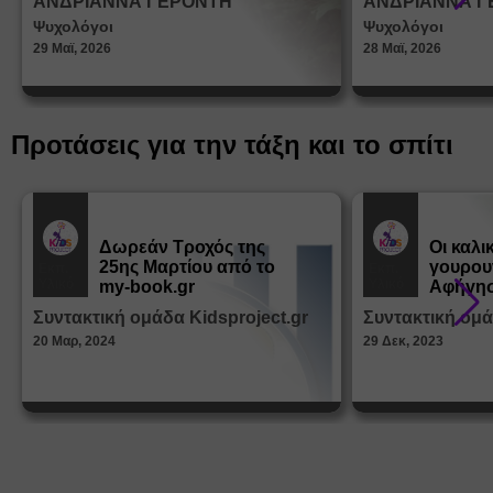
ΑΝΔΡΙΑΝΝΑ ΓΕΡΟΝΤΗ
ΑΝΔΡΙΑΝΝΑ Γ
στη δι
Ψυχολόγοι
Ψυχολόγοι
ταυτότ
29 Μαϊ, 2026
28 Μαϊ, 2026
Προτάσεις για την τάξη και το σπίτι
Δωρεάν Tροχός της
Οι καλι
25ης Μαρτίου από το
γουρου
Εκπ.
Εκπ.
Υλικό
Υλικό
my-book.gr
Αφήγησ
από τα
Συντακτική ομάδα Kidsproject.gr
Συντακτική ομά
Παραμ
20 Μαρ, 2024
29 Δεκ, 2023