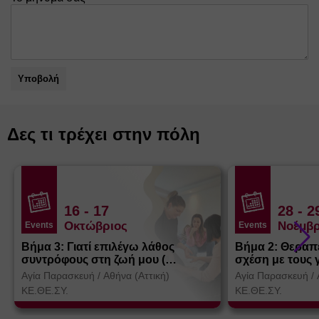
Υποβολή
Δες τι τρέχει στην πόλη
16
- 17
28
- 2
Οκτώβριος
Νοέμβρ
Events
Events
Βήμα 3: Γιατί επιλέγω λάθος
Βήμα 2: Θεραπ
συντρόφους στη ζωή μου (
σχέση με τους 
Θεσσαλονίκη)
Αγία Παρασκευή
/
Αθήνα (Αττική)
Αγία Παρασκευή
/
ΚΕ.ΘΕ.ΣΥ.
ΚΕ.ΘΕ.ΣΥ.