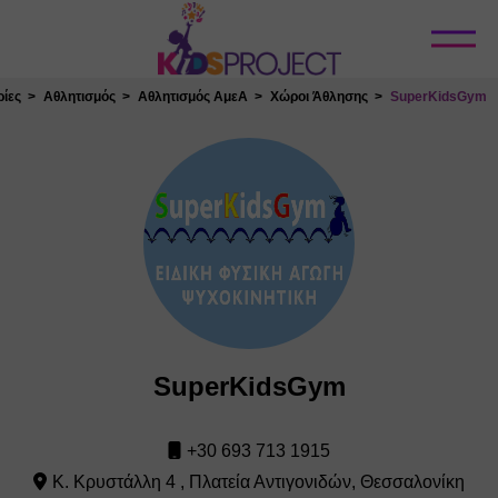
Κλείσιμο
ίες
Αθλητισμός
Αθλητισμός ΑμεΑ
Χώροι Άθλησης
SuperKidsGym
SuperKidsGym
+30 693 713 1915
Κ. Κρυστάλλη 4 , Πλατεία Αντιγονιδών, Θεσσαλονίκη