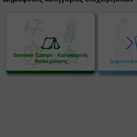
Summer Camps - Καλοκαιρινή
Απασχόληση
Δημιουργι