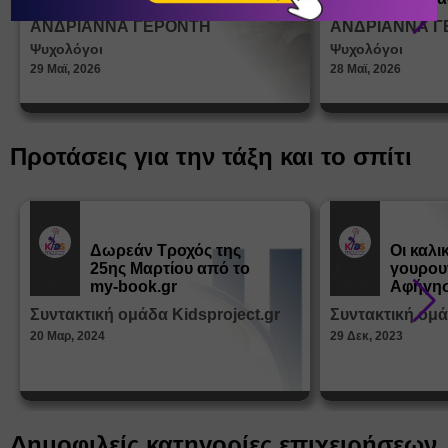
σεξουα
ΑΝΔΡΙΑΝΝΑ ΓΕΡΟΝΤΗ
ΑΝΔΡΙΑΝΝΑ Γ
στη δι
Ψυχολόγοι
Ψυχολόγοι
ταυτότ
29 Μαϊ, 2026
28 Μαϊ, 2026
Προτάσεις για την τάξη και το σπίτι
Δωρεάν Tροχός της
Οι καλι
25ης Μαρτίου από το
γουρου
Εκπ.
Εκπ.
Υλικό
Υλικό
my-book.gr
Αφήγησ
από τα
Συντακτική ομάδα Kidsproject.gr
Συντακτική ομά
Παραμ
20 Μαρ, 2024
29 Δεκ, 2023
Δημοφιλείς κατηγορίες επιχειρήσεων