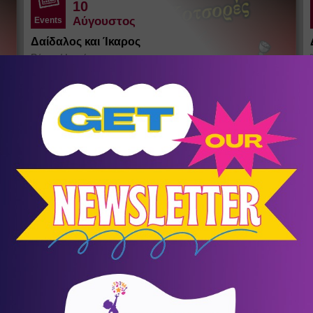
10
Αύγουστος
Events
Δαίδαλος και Ίκαρος
Ράχες
/
Ικαρία
Θέατρο σκιών του Σωκράτη Κοτσορέ
σένα
KIDS LAB SUMMER CAMP
Summer Camps - Καλοκαιρινή
9
Απασχόληση
Συμμετοχή για τέσσερις ή περισσότερες εβδομάδες με
Ω
έκπτωση 10%. Τιμή εβδομάδας 90€+ΦΠΑ.