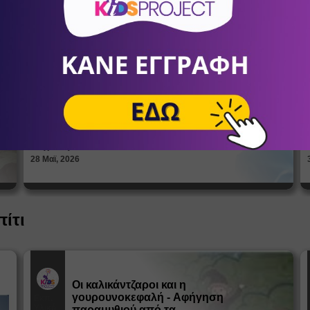
Πώς βλέπουν οι έφηβοι το σώμα
τους; Η σημασία της σεξουαλικής
Άρθρα
αγωγής στη διαμόρφωση της
ταυτότητας
ΑΝΔΡΙΑΝΝΑ ΓΕΡΟΝΤΗ
Ψυχολόγοι
28 Μαϊ, 2026
πίτι
Οι καλικάντζαροι και η
γουρουνοκεφαλή - Αφήγηση
Εκπ.
Υλικό
παραμυθιού από τα