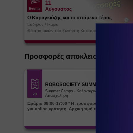
11
Αύγουστος
Events
Ο Καραγκιόζης και το ιπτάμενο Τέρας
Εύδηλος
/
Ικαρία
Θέατρο σκιών του Σωκράτη Κοτσορέ
Προσφορές αποκλειστικά για ε
ROBOSOCIETY SUMMER CAMP
Summer Camps - Καλοκαιρινή
20
Απασχόληση
Ωράριο 08:00-17:00 * Η προσφορά ισχύει αποκλειστικά
για online κράτηση. Αρχική τιμή εβδομάδας 85€