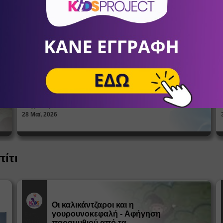
Πώς βλέπουν οι έφηβοι το σώμα
τους; Η σημασία της σεξουαλικής
Άρθρα
αγωγής στη διαμόρφωση της
ταυτότητας
ΑΝΔΡΙΑΝΝΑ ΓΕΡΟΝΤΗ
Ψυχολόγοι
28 Μαϊ, 2026
πίτι
Οι καλικάντζαροι και η
γουρουνοκεφαλή - Αφήγηση
Εκπ.
Υλικό
παραμυθιού από τα