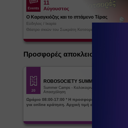
11
Αύγουστος
Events
Ο Καραγκιόζης και το ιπτάμενο Τέρας
Εύδηλος
/
Ικαρία
Θέατρο σκιών του Σωκράτη Κοτσορέ
Προσφορές αποκλειστικά για ε
ROBOSOCIETY SUMMER CAMP
Summer Camps - Καλοκαιρινή
20
Απασχόληση
Ωράριο 08:00-17:00 * Η προσφορά ισχύει αποκλειστικά
για online κράτηση. Αρχική τιμή εβδομάδας 85€