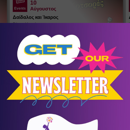
10
Αύγουστος
Events
Δαίδαλος και Ίκαρος
Ράχες
/
Ικαρία
Θέατρο σκιών του Σωκράτη Κοτσορέ
σένα
KIDS LAB SUMMER CAMP
Summer Camps - Καλοκαιρινή
9
Απασχόληση
Συμμετοχή για τέσσερις ή περισσότερες εβδομάδες με
Ω
έκπτωση 10%. Τιμή εβδομάδας 90€+ΦΠΑ.