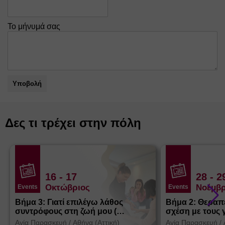
Το μήνυμά σας
Υποβολή
Δες τι τρέχει στην πόλη
16
- 17
28
- 2
Οκτώβριος
Νοέμβρ
Events
Events
Βήμα 3: Γιατί επιλέγω λάθος
Βήμα 2: Θεραπ
συντρόφους στη ζωή μου (
σχέση με τους 
Θεσσαλονίκη)
Αγία Παρασκευή
/
Αθήνα (Αττική)
Αγία Παρασκευή
/