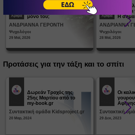
Πώς μαθαίνουμε σε
Πώς βλ
ένα παιδί να ντύνεται
έφηβοι 
Άρθρα
Άρθρα
μόνο του;
Η σημα
σεξουα
ΑΝΔΡΙΑΝΝΑ ΓΕΡΟΝΤΗ
ΑΝΔΡΙΑΝΝΑ Γ
στη δι
Ψυχολόγοι
Ψυχολόγοι
ταυτότ
29 Μαϊ, 2026
28 Μαϊ, 2026
Προτάσεις για την τάξη και το σπίτι
Δωρεάν Tροχός της
Οι καλι
25ης Μαρτίου από το
γουρου
Εκπ.
Εκπ.
Υλικό
Υλικό
my-book.gr
Αφήγησ
από τα
Συντακτική ομάδα Kidsproject.gr
Συντακτική ομά
Παραμ
20 Μαρ, 2024
29 Δεκ, 2023