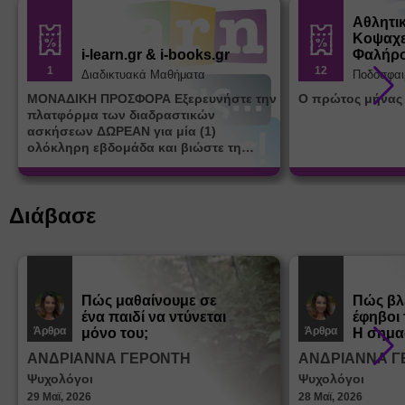
Αθλητι
Κοψαχε
i-learn.gr & i-books.gr
Φαλήρ
1
12
Διαδικτυακά Μαθήματα
Ποδόσφαι
ΜΟΝΑΔΙΚΗ ΠΡΟΣΦΟΡΑ Εξερευνήστε την
Ο πρώτος μήνας
πλατφόρμα των διαδραστικών
ασκήσεων ΔΩΡΕΑΝ για μία (1)
ολόκληρη εβδομάδα και βιώστε τη
μοναδική εμπειρία εκμάθησης του i-
learn.gr* * Αφορά νέες εγγραφές
Διάβασε
Πώς μαθαίνουμε σε
Πώς βλ
ένα παιδί να ντύνεται
έφηβοι 
Άρθρα
Άρθρα
μόνο του;
Η σημα
σεξουα
ΑΝΔΡΙΑΝΝΑ ΓΕΡΟΝΤΗ
ΑΝΔΡΙΑΝΝΑ Γ
στη δι
Ψυχολόγοι
Ψυχολόγοι
ταυτότ
29 Μαϊ, 2026
28 Μαϊ, 2026