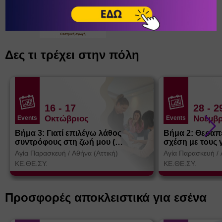
Δες τι τρέχει στην πόλη
16
- 17
28
- 2
Οκτώβριος
Νοέμβρ
Events
Events
Βήμα 3: Γιατί επιλέγω λάθος
Βήμα 2: Θεραπ
συντρόφους στη ζωή μου (
σχέση με τους 
Θεσσαλονίκη)
Αγία Παρασκευή
/
Αθήνα (Αττική)
Αγία Παρασκευή
/
ΚΕ.ΘΕ.ΣΥ.
ΚΕ.ΘΕ.ΣΥ.
Προσφορές αποκλειστικά για εσένα