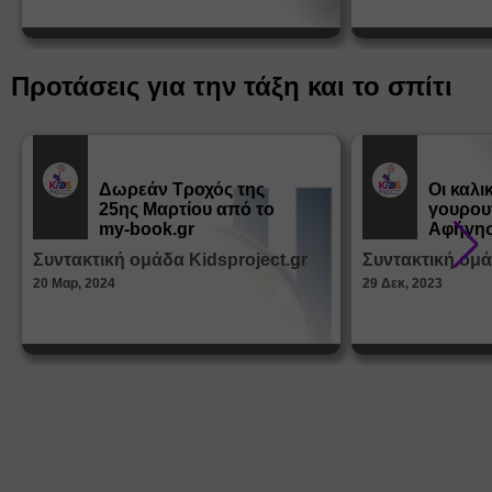
Προτάσεις για την τάξη και το σπίτι
Δωρεάν Tροχός της
Οι καλι
25ης Μαρτίου από το
γουρου
Εκπ.
Εκπ.
Υλικό
Υλικό
my-book.gr
Αφήγησ
από τα
Συντακτική ομάδα Kidsproject.gr
Συντακτική ομά
Παραμ
20 Μαρ, 2024
29 Δεκ, 2023