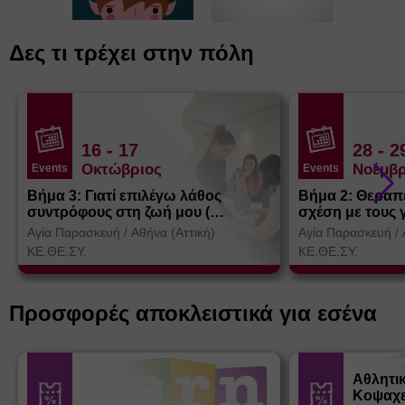
Δες τι τρέχει στην πόλη
16
- 17
28
- 2
Οκτώβριος
Νοέμβρ
Events
Events
Βήμα 3: Γιατί επιλέγω λάθος
Βήμα 2: Θεραπ
συντρόφους στη ζωή μου (
σχέση με τους 
Θεσσαλονίκη)
Αγία Παρασκευή
/
Αθήνα (Αττική)
Αγία Παρασκευή
/
ΚΕ.ΘΕ.ΣΥ.
ΚΕ.ΘΕ.ΣΥ.
Προσφορές αποκλειστικά για εσένα
Αθλητι
Κοψαχε