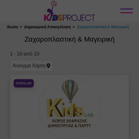
Κλείσιμο
κπαίδευση
Δημιουργική Απασχόληση
Ζαχαροπλαστική & Μαγειρική
Επιλογή Τοποθεσίας
Ζαχαροπλαστική & Μαγειρική
1
-
10
από
10
Άνοιγμα
Χάρτη
POPULAR