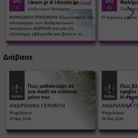
i-learn.gr & i-books.gr
Φαλήρ
1
12
Διαδικτυακά Μαθήματα
Ποδόσφαι
ΜΟΝΑΔΙΚΗ ΠΡΟΣΦΟΡΑ Εξερευνήστε την
Ο πρώτος μήνας
πλατφόρμα των διαδραστικών
ασκήσεων ΔΩΡΕΑΝ για μία (1)
ολόκληρη εβδομάδα και βιώστε τη
μοναδική εμπειρία εκμάθησης του i-
learn.gr* * Αφορά νέες εγγραφές
Διάβασε
Πώς μαθαίνουμε σε
Πώς βλ
ένα παιδί να ντύνεται
έφηβοι 
Άρθρα
Άρθρα
μόνο του;
Η σημα
σεξουα
ΑΝΔΡΙΑΝΝΑ ΓΕΡΟΝΤΗ
ΑΝΔΡΙΑΝΝΑ Γ
στη δι
Ψυχολόγοι
Ψυχολόγοι
ταυτότ
29 Μαϊ, 2026
28 Μαϊ, 2026