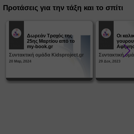
Προτάσεις για την τάξη και το σπίτι
Δωρεάν Tροχός της
Οι καλι
25ης Μαρτίου από το
γουρου
Εκπ.
Εκπ.
Υλικό
Υλικό
my-book.gr
Αφήγησ
από τα
Συντακτική ομάδα Kidsproject.gr
Συντακτική ομά
Παραμ
20 Μαρ, 2024
29 Δεκ, 2023