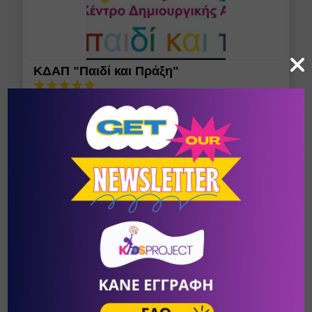
ΚΔΑΠ "Παιδί και Πράξη"
Περαία
/
Θεσσαλονίκη
ΚΔΑΠ Morfosi - ΝΑΥΠΑΚΤΟΥ