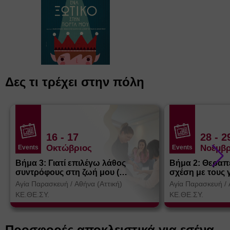
Δες τι τρέχει στην πόλη
16
- 17
28
- 2
Οκτώβριος
Νοέμβρ
Events
Events
Βήμα 3: Γιατί επιλέγω λάθος
Βήμα 2: Θεραπ
συντρόφους στη ζωή μου (
σχέση με τους 
Θεσσαλονίκη)
Αγία Παρασκευή
/
Αθήνα (Αττική)
Αγία Παρασκευή
/
ΚΕ.ΘΕ.ΣΥ.
ΚΕ.ΘΕ.ΣΥ.
Προσφορές αποκλειστικά για εσένα