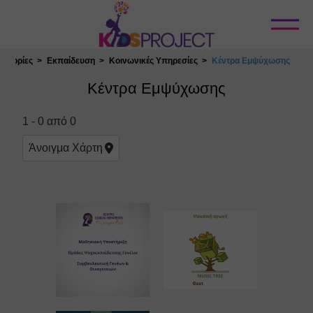
Κλείσιμο
τηγορίες
Εκπαίδευση
Κοινωνικές Υπηρεσίες
Κέντρα Εμψύχωσης
Επιλογή Τοποθεσίας
Κέντρα Εμψύχωσης
1
-
0
από
0
Άνοιγμα
Χάρτη