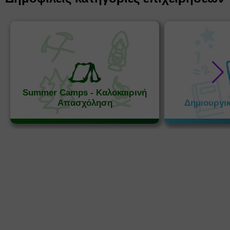
Summer Camps - Καλοκαιρινή
Απασχόληση
Δημιουργι