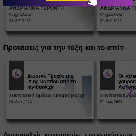
σεξουα
ΑΝΔΡΙΑΝΝΑ ΓΕΡΟΝΤΗ
ΑΝΔΡΙΑΝΝΑ Γ
στη δι
Ψυχολόγοι
Ψυχολόγοι
ταυτότ
29 Μαϊ, 2026
28 Μαϊ, 2026
Προτάσεις για την τάξη και το σπίτι
Δωρεάν Tροχός της
Οι καλι
25ης Μαρτίου από το
γουρου
Εκπ.
Εκπ.
Υλικό
Υλικό
my-book.gr
Αφήγησ
από τα
Συντακτική ομάδα Kidsproject.gr
Συντακτική ομά
Παραμ
20 Μαρ, 2024
29 Δεκ, 2023
Δημοφιλείς κατηγορίες επιχειρήσεων