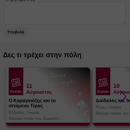
Υποβολή
Δες τι τρέχει στην πόλη
11
10
Αύγουστος
Αύγου
Events
Events
Ο Καραγκιόζης και το
Δαίδαλος και Ί
ιπτάμενο Τέρας
Ράχες
/
Ικαρία
Εύδηλος
/
Ικαρία
Θέατρο σκιών του
Κοτσορέ
Θέατρο σκιών του Σωκράτη
Κοτσορέ