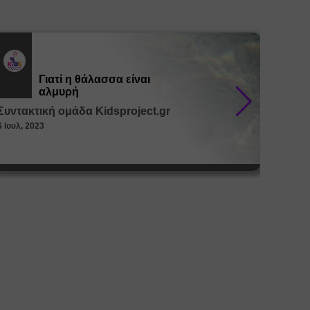
Γιατί η θάλασσα είναι
Εκπ.
Εκπ.
Υλικό
Υλικό
αλμυρή
Συντακτική ομάδα Kidsproject.gr
Συντακ
6 Ιουλ, 2023
26 Μαϊ, 