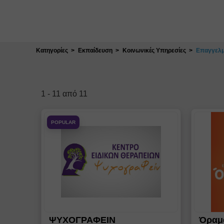
Κλείσιμο
Κατηγορίες
Εκπαίδευση
Κοινωνικές Υπηρεσίες
Επαγγελμ
1
-
11
από
11
POPULAR
ΨΥΧΟΓΡΑΦΕΙΝ
Όραμα