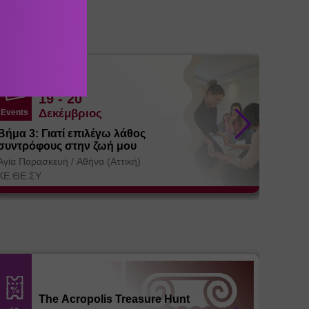
19
- 20
Δεκέμβριος
Events
Events
Βήμα 3: Γιατί επιλέγω λάθος
Εκπαί
συντρόφους στην ζωή μου
Αγία Πα
Αγία Παρασκευή
/
Αθήνα (Αττική)
ΚΕ.ΘΕ.Σ
ΚΕ.ΘΕ.ΣΥ.
The Acropolis Treasure Hunt