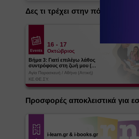
Δες τι τρέχει στην πόλη
16
- 17
Οκτώβριος
Events
Βήμα 3: Γιατί επιλέγω λάθος
συντρόφους στη ζωή μου (
Θεσσαλονίκη)
Αγία Παρασκευή
/
Αθήνα (Αττική)
ΚΕ.ΘΕ.ΣΥ.
Προσφορές αποκλειστικά για ε
i-learn.gr & i-books.gr