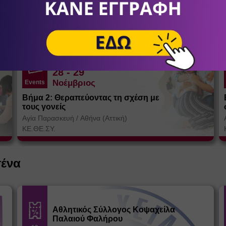
28
- 29
Νοέμβριος
Events
Βήμα 2: Θεραπεύοντας τη σχέση με
τους γονείς
Αγία Παρασκευή
/
Αθήνα (Αττική)
ΚΕ.ΘΕ.ΣΥ.
σένα
Αθλητικός Σύλλογος Κοψαχείλα
Παλαιού Φαλήρου