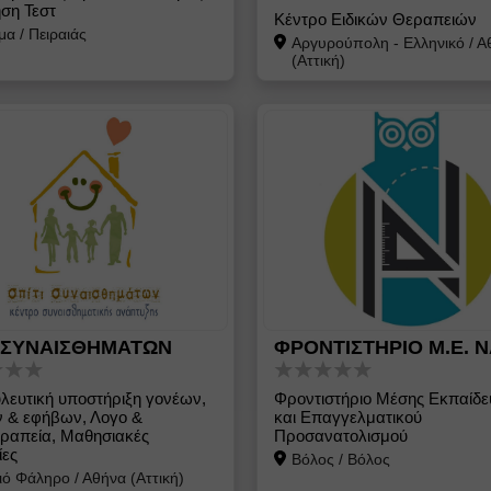
ση Τεστ
Κέντρο Ειδικών Θεραπειών
μα
/
Πειραιάς
Αργυρούπολη - Ελληνικό
/
Α
(Αττική)
Ι ΣΥΝΑΙΣΘΗΜΑΤΩΝ
ΦΡΟΝΤΙΣΤΗΡΙΟ Μ.Ε. 
λευτική υποστήριξη γονέων,
Φροντιστήριο Μέσης Εκπαίδε
ν & εφήβων, Λογο &
και Επαγγελματικού
ραπεία, Μαθησιακές
Προσανατολισμού
ίες
Βόλος
/
Βόλος
ιό Φάληρο
/
Αθήνα (Αττική)