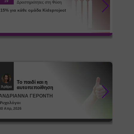
19
26
Δραστηριότητες στη Φύση
-15% για κάθε ομάδα Kidsproject
Διατρο
μεταβο
35%)
Το παιδί και η
Άρθρα
Άρθρα
αυτοπεποίθηση
ΑΝΔΡΙΑΝΝΑ ΓΕΡΟΝΤΗ
ΑΝΔΡ
Ψυχολόγοι
Ψυχολό
30 Απρ, 2026
30 Απρ, 