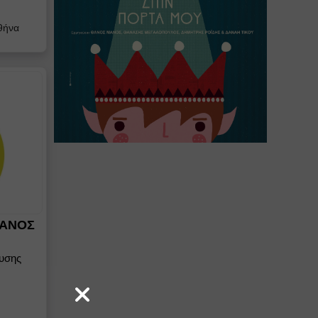
θήνα
ΝΑΝΟΣ
υσης