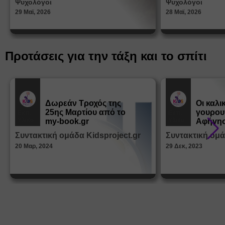
Ψυχολόγοι
Ψυχολόγοι
ταυτότ
29 Μαϊ, 2026
28 Μαϊ, 2026
Προτάσεις για την τάξη και το σπίτι
Δωρεάν Tροχός της
Οι καλι
25ης Μαρτίου από το
γουρου
Εκπ.
Εκπ.
Υλικό
Υλικό
my-book.gr
Αφήγησ
από τα
Συντακτική ομάδα Kidsproject.gr
Συντακτική ομά
Παραμ
20 Μαρ, 2024
29 Δεκ, 2023