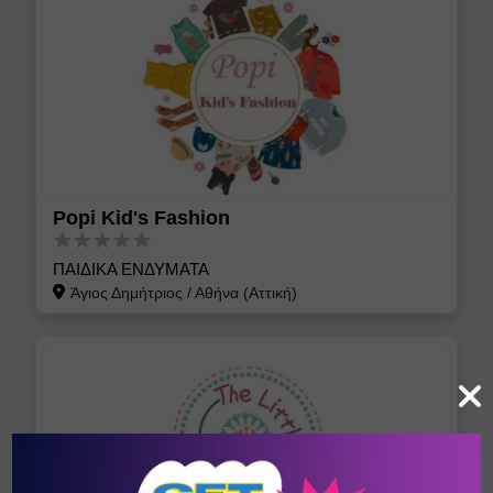
Popi Kid's Fashion
ΠΑΙΔΙΚΑ ΕΝΔΥΜΑΤΑ
Άγιος Δημήτριος
/
Αθήνα (Αττική)