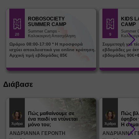
ROBOSOCIETY
KIDS 
SUMMER CAMP
CAMP
Summer Camps -
Summer 
20
9
Καλοκαιρινή Απασχόληση
Καλοκαιρ
Ωράριο 08:00-17:00 * Η προσφορά
Συμμετοχή για τ
ισχύει αποκλειστικά για online κράτηση.
εβδομάδες με έκ
Αρχική τιμή εβδομάδας 85€
εβδομάδας 90€+
Διάβασε
Πώς μαθαίνουμε σε
Πώς βλ
ένα παιδί να ντύνεται
έφηβοι 
Άρθρα
Άρθρα
μόνο του;
Η σημα
σεξουα
ΑΝΔΡΙΑΝΝΑ ΓΕΡΟΝΤΗ
ΑΝΔΡΙΑΝΝΑ Γ
στη δι