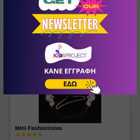
THE LITTLE MOMO
Βρεφικά & Παιδικά είδη
-
/
-
Mini Fashionistas