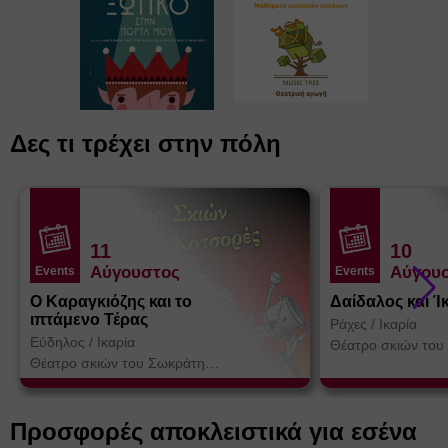
Δες τι τρέχει στην πόλη
11
10
Αύγουστος
Αύγου
Events
Events
Ο Καραγκιόζης και το
Δαίδαλος και Ί
ιπτάμενο Τέρας
Ράχες
/
Ικαρία
Εύδηλος
/
Ικαρία
Θέατρο σκιών του
Κοτσορέ
Θέατρο σκιών του Σωκράτη
Κοτσορέ
Προσφορές αποκλειστικά για εσένα