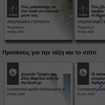
Πώς μαθαίνουμε σε
Πώς βλ
ένα παιδί να ντύνεται
έφηβοι 
Άρθρα
Άρθρα
μόνο του;
Η σημα
σεξουα
ΑΝΔΡΙΑΝΝΑ ΓΕΡΟΝΤΗ
ΑΝΔΡΙΑΝΝΑ Γ
στη δι
Ψυχολόγοι
Ψυχολόγοι
ταυτότ
29 Μαϊ, 2026
28 Μαϊ, 2026
Προτάσεις για την τάξη και το σπίτι
Δωρεάν Tροχός της
Οι καλι
25ης Μαρτίου από το
γουρου
Εκπ.
Εκπ.
Υλικό
Υλικό
my-book.gr
Αφήγησ
από τα
Συντακτική ομάδα Kidsproject.gr
Συντακτική ομά
Παραμ
20 Μαρ, 2024
29 Δεκ, 2023