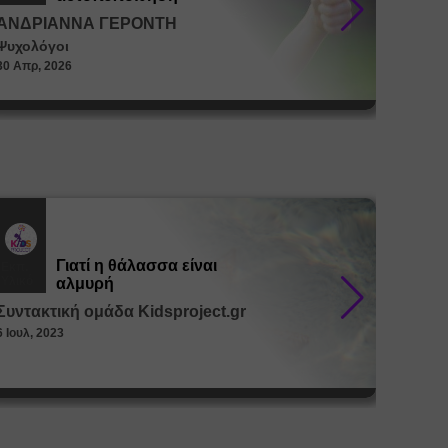
ΑΝΔΡΙΑΝΝΑ ΓΕΡΟΝΤΗ
ΑΝΔΡ
Ψυχολόγοι
Ψυχολό
30 Απρ, 2026
30 Απρ, 
Γιατί η θάλασσα είναι
Εκπ.
Εκπ.
Υλικό
Υλικό
αλμυρή
Συντακτική ομάδα Kidsproject.gr
Συντακ
6 Ιουλ, 2023
26 Μαϊ, 