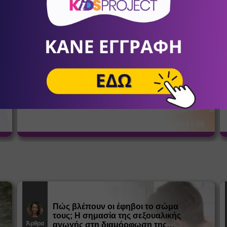
σένα
KIDS LAB SUMMER CAMP
Summer Camps - Καλοκαιρινή
9
Απασχόληση
Συμμετοχή για τέσσερις ή περισσότερες εβδομάδες με
Ω
έκπτωση 10%. Τιμή εβδομάδας 90€+ΦΠΑ.
Πώς βλέπουν οι έφηβοι το σώμα
τους; Η σημασία της σεξουαλικής
Άρθρα
αγωγής στη διαμόρφωση της