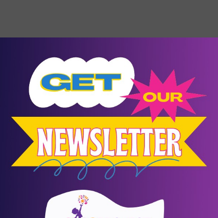
10
Αύγουστος
Events
Δαίδαλος και Ίκαρος
Ράχες
/
Ικαρία
Θέατρο σκιών του Σωκράτη Κοτσορέ