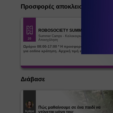
Προσφορές αποκλειστικά για ε
ROBOSOCIETY SUMMER CAMP
Summer Camps - Καλοκαιρινή
20
Απασχόληση
Ωράριο 08:00-17:00 * Η προσφορά ισχύει αποκλειστικά
για online κράτηση. Αρχική τιμή εβδομάδας 85€
Διάβασε
Πώς μαθαίνουμε σε ένα παιδί να
Άρθρα
ντύνεται μόνο του;