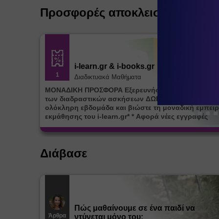
Προσφορές αποκλειστικά για ε
i-learn.gr & i-books.gr
1
Διαδικτυακά Μαθήματα
ΜΟΝΑΔΙΚΗ ΠΡΟΣΦΟΡΑ Εξερευνήστε την πλατφόρμ
των διαδραστικών ασκήσεων ΔΩΡΕΑΝ για μία (1)
ολόκληρη εβδομάδα και βιώστε τη μοναδική εμπειρ
εκμάθησης του i-learn.gr* * Αφορά νέες εγγραφές
Διάβασε
Πώς μαθαίνουμε σε ένα παιδί να
Άρθρα
ντύνεται μόνο του;