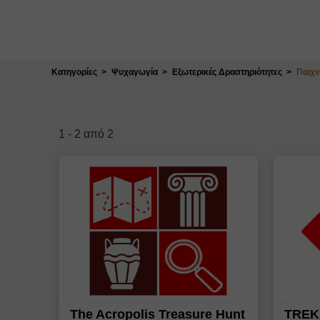
Κλείσιμο
Κατηγορίες
Ψυχαγωγία
Εξωτερικές Δραστηριότητες
Παιχν
1
-
2
από
2
The Acropolis Treasure Hunt
TREK