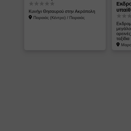
Εκδρο
υπαίθ
Κυνήγι Θησαυρού στην Ακρόπολη
Πειραιάς (Κέντρο)
/
Πειραιάς
Εκδρομ
μεγάλου
ορεινέ
ταξίδια
Μαρο