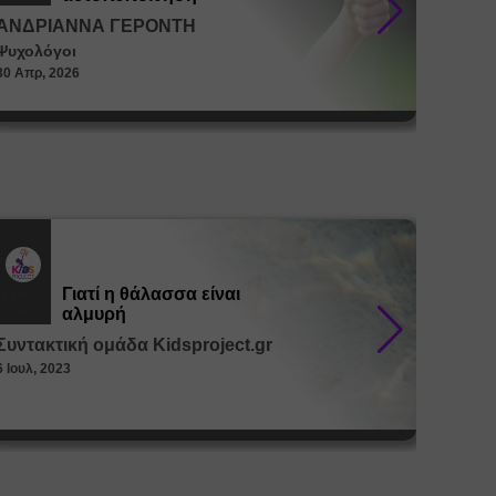
ΑΝΔΡΙΑΝΝΑ ΓΕΡΟΝΤΗ
ΑΝΔΡ
Ψυχολόγοι
Ψυχολό
30 Απρ, 2026
30 Απρ, 
Γιατί η θάλασσα είναι
Εκπ.
Εκπ.
Υλικό
Υλικό
αλμυρή
Συντακτική ομάδα Kidsproject.gr
Συντακ
6 Ιουλ, 2023
26 Μαϊ, 