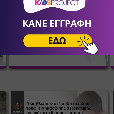
σένα
Αθλητικός Σύλλογος Κοψαχείλα
Παλαιού Φαλήρου
12
Ποδόσφαιρο
α
Ο πρώτος μήνας ΔΩΡΕΑΝ!
ία
Πώς βλέπουν οι έφηβοι το σώμα
τους; Η σημασία της σεξουαλικής
Άρθρα
αγωγής στη διαμόρφωση της