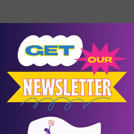
28
- 29
Νοέμβριος
Events
Βήμα 2: Θεραπεύοντας τη σχέση με
τους γονείς
Αγία Παρασκευή
/
Αθήνα (Αττική)
ΚΕ.ΘΕ.ΣΥ.