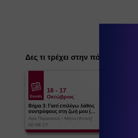
Δες τι τρέχει στην πόλη
16
- 17
Οκτώβριος
Events
Βήμα 3: Γιατί επιλέγω λάθος
συντρόφους στη ζωή μου (
Θεσσαλονίκη)
Αγία Παρασκευή
/
Αθήνα (Αττική)
ΚΕ.ΘΕ.ΣΥ.