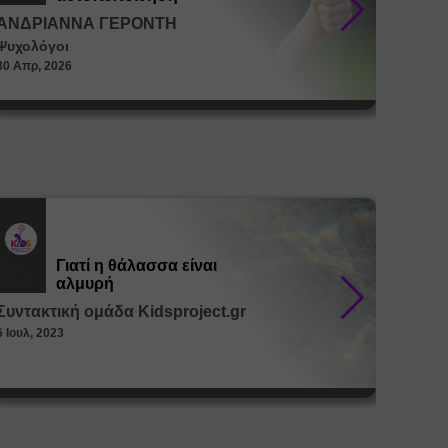
ΑΝΔΡΙΑΝΝΑ ΓΕΡΟΝΤΗ
ΑΝΔΡ
Ψυχολόγοι
Ψυχολό
30 Απρ, 2026
30 Απρ, 
Γιατί η θάλασσα είναι
Εκπ.
Εκπ.
Υλικό
Υλικό
αλμυρή
Συντακτική ομάδα Kidsproject.gr
Συντακ
6 Ιουλ, 2023
26 Μαϊ, 