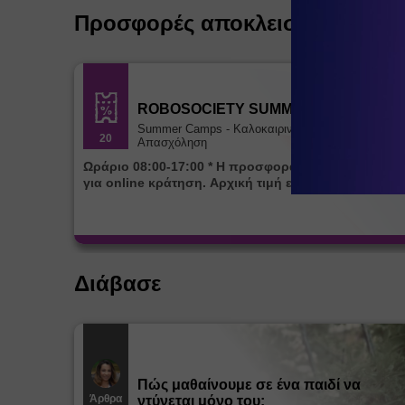
Προσφορές αποκλειστικά για ε
ROBOSOCIETY SUMMER CAMP
Summer Camps - Καλοκαιρινή
20
Απασχόληση
Ωράριο 08:00-17:00 * Η προσφορά ισχύει αποκλειστικά
για online κράτηση. Αρχική τιμή εβδομάδας 85€
Διάβασε
Πώς μαθαίνουμε σε ένα παιδί να
Άρθρα
ντύνεται μόνο του;