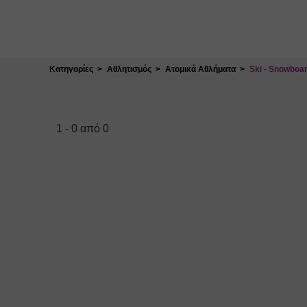
Κλείσιμο
Κατηγορίες
Αθλητισμός
Ατομικά Αθλήματα
Ski - Snowboa
1
-
0
από
0