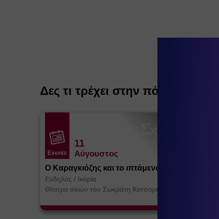
Δες τι τρέχει στην πόλη
11
Αύγουστος
Events
Ο Καραγκιόζης και το ιπτάμενο Τέρας
Εύδηλος
/
Ικαρία
Θέατρο σκιών του Σωκράτη Κοτσορέ