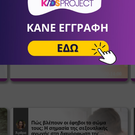
σένα
KIDS LAB SUMMER CAMP
Summer Camps - Καλοκαιρινή
9
Απασχόληση
Συμμετοχή για τέσσερις ή περισσότερες εβδομάδες με
Ω
έκπτωση 10%. Τιμή εβδομάδας 90€+ΦΠΑ.
Πώς βλέπουν οι έφηβοι το σώμα
τους; Η σημασία της σεξουαλικής
Άρθρα
αγωγής στη διαμόρφωση της