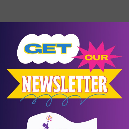
10
Αύγουστος
Events
Δαίδαλος και Ίκαρος
Ράχες
/
Ικαρία
Θέατρο σκιών του Σωκράτη Κοτσορέ