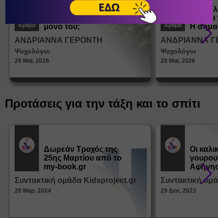
Πώς μαθαίνουμε σε
Πώς βλ
ένα παιδί να ντύνεται
έφηβοι 
Άρθρα
Άρθρα
μόνο του;
Η σημα
σεξουα
ΑΝΔΡΙΑΝΝΑ ΓΕΡΟΝΤΗ
ΑΝΔΡΙΑΝΝΑ Γ
στη δι
Ψυχολόγοι
Ψυχολόγοι
ταυτότ
29 Μαϊ, 2026
28 Μαϊ, 2026
Προτάσεις για την τάξη και το σπίτι
Δωρεάν Tροχός της
Οι καλι
25ης Μαρτίου από το
γουρου
Εκπ.
Εκπ.
Υλικό
Υλικό
my-book.gr
Αφήγησ
από τα
Συντακτική ομάδα Kidsproject.gr
Συντακτική ομά
Παραμ
20 Μαρ, 2024
29 Δεκ, 2023