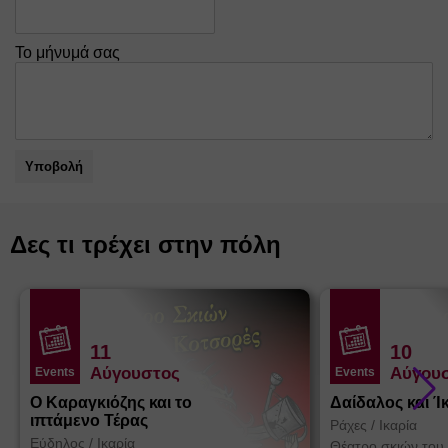
Το μήνυμά σας
Υποβολή
Δες τι τρέχει στην πόλη
11
10
Αύγουστος
Αύγου
Events
Events
Ο Καραγκιόζης και το
Δαίδαλος και Ί
ιπτάμενο Τέρας
Ράχες
/
Ικαρία
Εύδηλος
/
Ικαρία
Θέατρο σκιών του