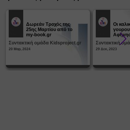
Δωρεάν Tροχός της
Οι καλι
25ης Μαρτίου από το
γουρου
Εκπ.
Εκπ.
Υλικό
Υλικό
my-book.gr
Αφήγησ
από τα
Συντακτική ομάδα Kidsproject.gr
Συντακτική ομά
Παραμ
20 Μαρ, 2024
29 Δεκ, 2023