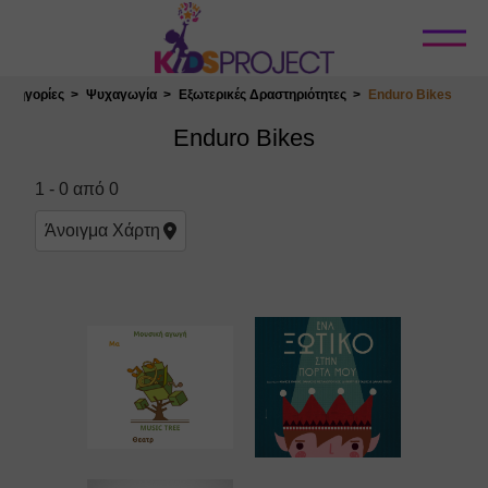
Κλείσιμο
Κατηγορίες
Ψυχαγωγία
Εξωτερικές Δραστηριότητες
Enduro Bikes
Επιλογή Τοποθεσίας
Enduro Bikes
1
-
0
από
0
Άνοιγμα
Χάρτη