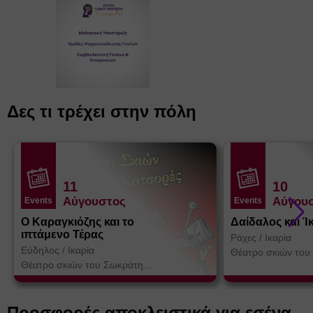
Δες τι τρέχει στην πόλη
11
10
Αύγουστος
Αύγου
Events
Events
Ο Καραγκιόζης και το
Δαίδαλος και Ί
ιπτάμενο Τέρας
Ράχες
/
Ικαρία
Εύδηλος
/
Ικαρία
Θέατρο σκιών του
Κοτσορέ
Θέατρο σκιών του Σωκράτη
Κοτσορέ
Προσφορές αποκλειστικά για εσένα