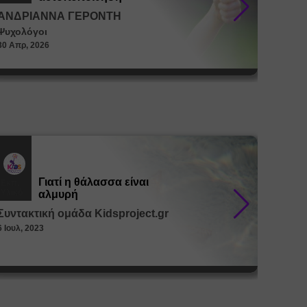
ΑΝΔΡΙΑΝΝΑ ΓΕΡΟΝΤΗ
ΑΝΔΡ
Ψυχολόγοι
Ψυχολό
30 Απρ, 2026
30 Απρ, 
Γιατί η θάλασσα είναι
Εκπ.
Εκπ.
Υλικό
Υλικό
αλμυρή
Συντακτική ομάδα Kidsproject.gr
Συντακ
6 Ιουλ, 2023
26 Μαϊ, 