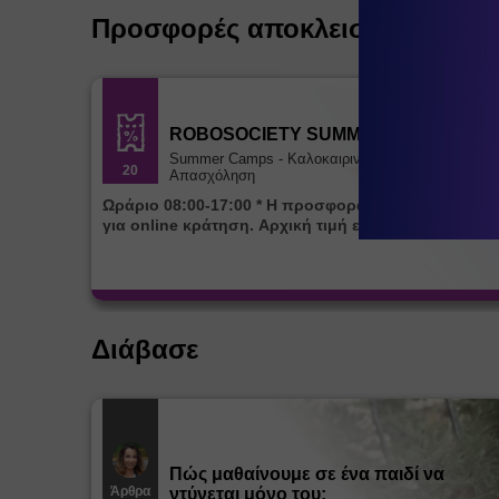
Προσφορές αποκλειστικά για ε
ROBOSOCIETY SUMMER CAMP
Summer Camps - Καλοκαιρινή
20
Απασχόληση
Ωράριο 08:00-17:00 * Η προσφορά ισχύει αποκλειστικά
για online κράτηση. Αρχική τιμή εβδομάδας 85€
Διάβασε
Πώς μαθαίνουμε σε ένα παιδί να
Άρθρα
ντύνεται μόνο του;