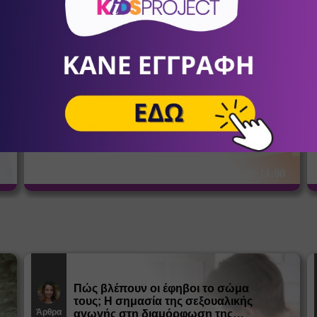
σένα
KIDS LAB SUMMER CAMP
Summer Camps - Καλοκαιρινή
9
Απασχόληση
Συμμετοχή για τέσσερις ή περισσότερες εβδομάδες με
Ω
έκπτωση 10%. Τιμή εβδομάδας 90€+ΦΠΑ.
Πώς βλέπουν οι έφηβοι το σώμα
τους; Η σημασία της σεξουαλικής
Άρθρα
αγωγής στη διαμόρφωση της