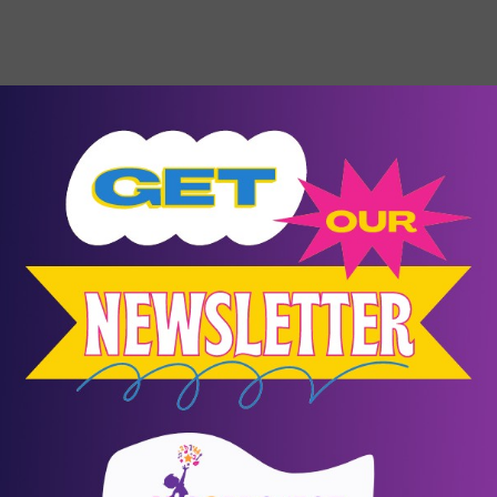
10
Αύγουστος
Events
Δαίδαλος και Ίκαρος
Ράχες
/
Ικαρία
Θέατρο σκιών του Σωκράτη Κοτσορέ