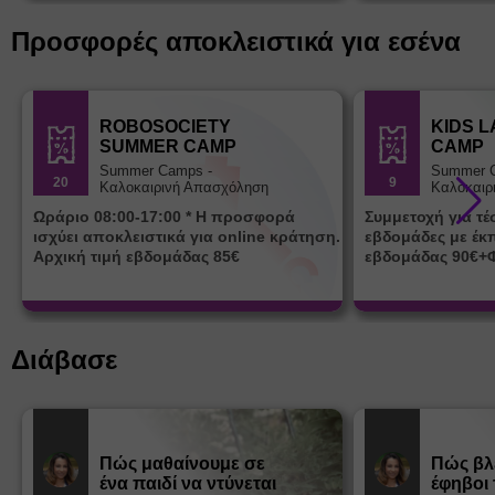
Προσφορές αποκλειστικά για εσένα
ROBOSOCIETY
KIDS 
SUMMER CAMP
CAMP
Summer Camps -
Summer 
20
9
Καλοκαιρινή Απασχόληση
Καλοκαιρ
Ωράριο 08:00-17:00 * Η προσφορά
Συμμετοχή για τ
ισχύει αποκλειστικά για online κράτηση.
εβδομάδες με έκ
Αρχική τιμή εβδομάδας 85€
εβδομάδας 90€+
Διάβασε
Πώς μαθαίνουμε σε
Πώς βλ
ένα παιδί να ντύνεται
έφηβοι 