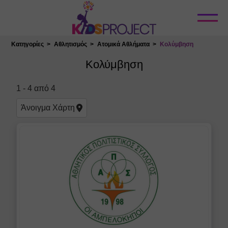
Κλείσιμο
Κατηγορίες
Αθλητισμός
Ατομικά Αθλήματα
Κολύμβηση
Επιλογή Τοποθεσίας
Κολύμβηση
Φίλτρα
1
-
4
από
4
Κολυμβητήρια
Άνοιγμα
Χάρτη
Κλασική
Συγχρονισμένη
Τεχνική
Βρεφική Κολύμβηση
Ακύρωση Φίλτρων