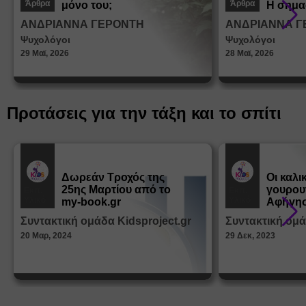
Άρθρα
Άρθρα
μόνο του;
Η σημα
σεξουα
ΑΝΔΡΙΑΝΝΑ ΓΕΡΟΝΤΗ
ΑΝΔΡΙΑΝΝΑ Γ
στη δι
Ψυχολόγοι
Ψυχολόγοι
ταυτότ
29 Μαϊ, 2026
28 Μαϊ, 2026
Προτάσεις για την τάξη και το σπίτι
Δωρεάν Tροχός της
Οι καλι
25ης Μαρτίου από το
γουρου
Εκπ.
Εκπ.
Υλικό
Υλικό
my-book.gr
Αφήγησ
από τα
Συντακτική ομάδα Kidsproject.gr
Συντακτική ομά
Παραμ
20 Μαρ, 2024
29 Δεκ, 2023