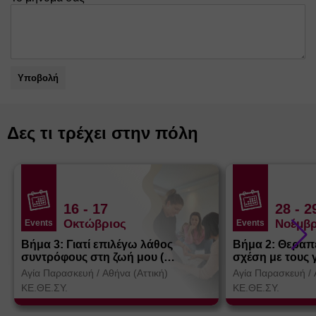
Υποβολή
Δες τι τρέχει στην πόλη
16
- 17
28
- 2
Οκτώβριος
Νοέμβρ
Events
Events
Βήμα 3: Γιατί επιλέγω λάθος
Βήμα 2: Θεραπ
συντρόφους στη ζωή μου (
σχέση με τους 
Θεσσαλονίκη)
Αγία Παρασκευή
/
Αθήνα (Αττική)
Αγία Παρασκευή
/
ΚΕ.ΘΕ.ΣΥ.
ΚΕ.ΘΕ.ΣΥ.