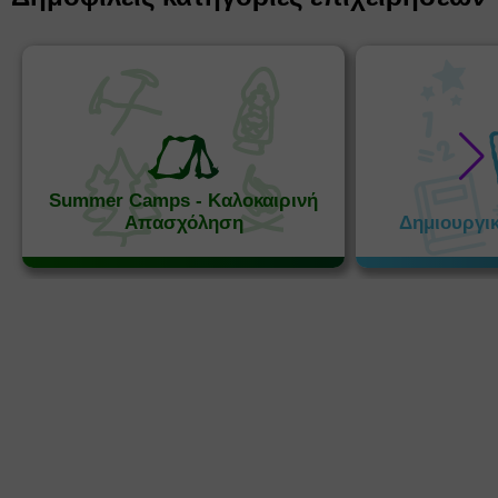
Summer Camps - Καλοκαιρινή
Απασχόληση
Δημιουργι