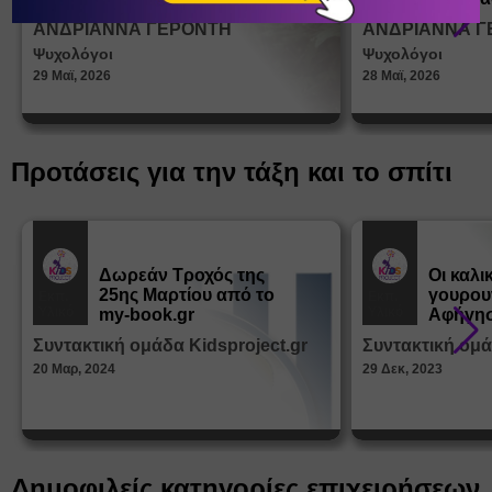
σεξουα
ΑΝΔΡΙΑΝΝΑ ΓΕΡΟΝΤΗ
ΑΝΔΡΙΑΝΝΑ Γ
στη δι
Ψυχολόγοι
Ψυχολόγοι
ταυτότ
29 Μαϊ, 2026
28 Μαϊ, 2026
Προτάσεις για την τάξη και το σπίτι
Δωρεάν Tροχός της
Οι καλι
25ης Μαρτίου από το
γουρου
Εκπ.
Εκπ.
Υλικό
Υλικό
my-book.gr
Αφήγησ
από τα
Συντακτική ομάδα Kidsproject.gr
Συντακτική ομά
Παραμ
20 Μαρ, 2024
29 Δεκ, 2023
Δημοφιλείς κατηγορίες επιχειρήσεων