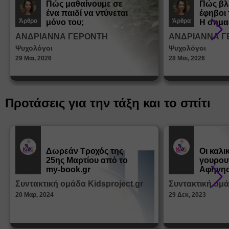
Πώς μαθαίνουμε σε
Πώς βλ
ένα παιδί να ντύνεται
έφηβοι 
Άρθρα
Άρθρα
μόνο του;
Η σημα
σεξουα
ΑΝΔΡΙΑΝΝΑ ΓΕΡΟΝΤΗ
ΑΝΔΡΙΑΝΝΑ Γ
στη δι
Ψυχολόγοι
Ψυχολόγοι
ταυτότ
29 Μαϊ, 2026
28 Μαϊ, 2026
Προτάσεις για την τάξη και το σπίτι
Δωρεάν Tροχός της
Οι καλι
25ης Μαρτίου από το
γουρου
Εκπ.
Εκπ.
Υλικό
Υλικό
my-book.gr
Αφήγησ
από τα
Συντακτική ομάδα Kidsproject.gr
Συντακτική ομά
Παραμ
20 Μαρ, 2024
29 Δεκ, 2023