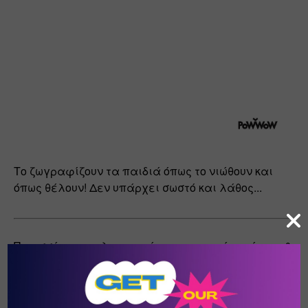
Το ζωγραφίζουν τα παιδιά όπως το νιώθουν και 
όπως θέλουν! Δεν υπάρχει σωστό και λάθος...
Περισσότερες πληροφορίες για τον χώρο τέχνης & 
πολιτισμού POW WOW θα βρείτε 
εδώ
ΕΤΙΚΈΤΕΣ:
#
DIY
#
ΠΆΣΧΑ
#
ΕΚΤΥΠΏΣΙΜΑ
#
ΖΩΓΡΑΦΙΚΉ