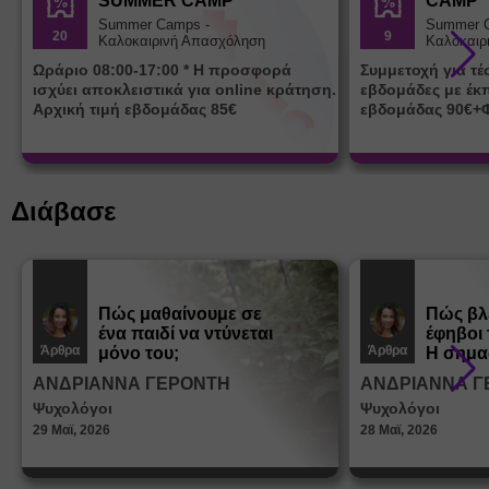
SUMMER CAMP
CAMP
Summer Camps -
Summer 
20
9
Καλοκαιρινή Απασχόληση
Καλοκαιρ
Ωράριο 08:00-17:00 * Η προσφορά
Συμμετοχή για τ
ισχύει αποκλειστικά για online κράτηση.
εβδομάδες με έκ
Αρχική τιμή εβδομάδας 85€
εβδομάδας 90€+
Διάβασε
Πώς μαθαίνουμε σε
Πώς βλ
ένα παιδί να ντύνεται
έφηβοι 
Άρθρα
Άρθρα
μόνο του;
Η σημα
σεξουα
ΑΝΔΡΙΑΝΝΑ ΓΕΡΟΝΤΗ
ΑΝΔΡΙΑΝΝΑ Γ
στη δι
Ψυχολόγοι
Ψυχολόγοι
ταυτότ
29 Μαϊ, 2026
28 Μαϊ, 2026