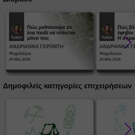
Πώς μαθαίνουμε σε
Πώς βλ
ένα παιδί να ντύνεται
έφηβοι 
Άρθρα
Άρθρα
μόνο του;
Η σημα
σεξουα
ΑΝΔΡΙΑΝΝΑ ΓΕΡΟΝΤΗ
ΑΝΔΡΙΑΝΝΑ Γ
στη δι
Ψυχολόγοι
Ψυχολόγοι
ταυτότ
29 Μαϊ, 2026
28 Μαϊ, 2026
Δημοφιλείς κατηγορίες επιχειρήσεων