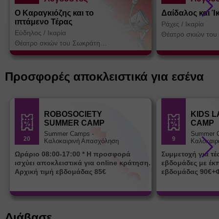
Ο Καραγκιόζης και το
Δαίδαλος και Ί
ιπτάμενο Τέρας
Ράχες
/
Ικαρία
Εύδηλος
/
Ικαρία
Θέατρο σκιών του
Κοτσορέ
Θέατρο σκιών του Σωκράτη
Κοτσορέ
Προσφορές αποκλειστικά για εσένα
ROBOSOCIETY
KIDS 
SUMMER CAMP
CAMP
Summer Camps -
Summer 
20
9
Καλοκαιρινή Απασχόληση
Καλοκαιρ
Ωράριο 08:00-17:00 * Η προσφορά
Συμμετοχή για τ
ισχύει αποκλειστικά για online κράτηση.
εβδομάδες με έκ
Αρχική τιμή εβδομάδας 85€
εβδομάδας 90€+
Διάβασε