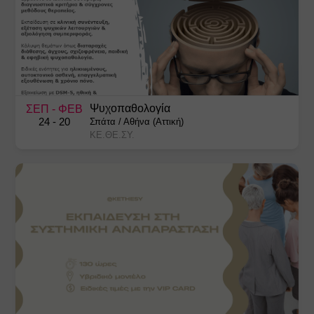
Ψυχοπαθολογία
ΣΕΠ
- ΦΕΒ
24
- 20
Σπάτα
/
Αθήνα (Αττική)
ΚΕ.ΘΕ.ΣΥ.