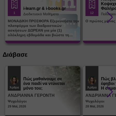
Κοψαχε
i-learn.gr & i-books.gr
Φαλήρ
1
12
Διαδικτυακά Μαθήματα
Ποδόσφαι
ΜΟΝΑΔΙΚΗ ΠΡΟΣΦΟΡΑ Εξερευνήστε την
Ο πρώτος μήνας
πλατφόρμα των διαδραστικών
ασκήσεων ΔΩΡΕΑΝ για μία (1)
ολόκληρη εβδομάδα και βιώστε τη
μοναδική εμπειρία εκμάθησης του i-
learn.gr* * Αφορά νέες εγγραφές
Διάβασε
Πώς μαθαίνουμε σε
Πώς βλ
ένα παιδί να ντύνεται
έφηβοι 
Άρθρα
Άρθρα
μόνο του;
Η σημα
σεξουα
ΑΝΔΡΙΑΝΝΑ ΓΕΡΟΝΤΗ
ΑΝΔΡΙΑΝΝΑ Γ
στη δι
Ψυχολόγοι
Ψυχολόγοι
ταυτότ
29 Μαϊ, 2026
28 Μαϊ, 2026