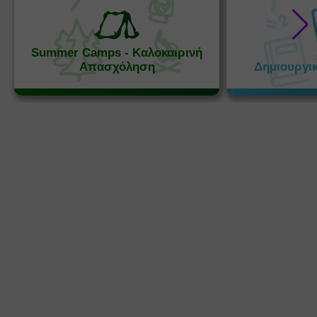
Summer Camps - Καλοκαιρινή
Απασχόληση
Δημιουργι