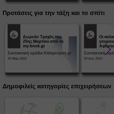
Προτάσεις για την τάξη και το σπίτι
Δωρεάν Tροχός της
Οι καλι
25ης Μαρτίου από το
γουρου
Εκπ.
Εκπ.
Υλικό
Υλικό
my-book.gr
Αφήγησ
από τα
Συντακτική ομάδα Kidsproject.gr
Συντακτική ομά
Παραμ
20 Μαρ, 2024
29 Δεκ, 2023
Δημοφιλείς κατηγορίες επιχειρήσεων