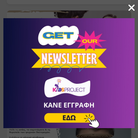
Ψυχοδυναμική Συμβουλευτική
ΣΕΠ
- ΦΕΒ
24
- 20
Πικέρμι
/
Αθήνα (Αττική)
ΚΕ.ΘΕ.ΣΥ.