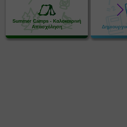
Summer Camps - Καλοκαιρινή
Απασχόληση
Δημιουργι