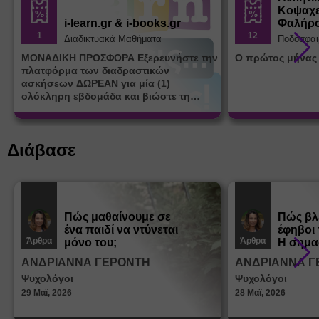
Κοψαχε
i-learn.gr & i-books.gr
Φαλήρ
1
12
Διαδικτυακά Μαθήματα
Ποδόσφαι
ΜΟΝΑΔΙΚΗ ΠΡΟΣΦΟΡΑ Εξερευνήστε την
Ο πρώτος μήνας
πλατφόρμα των διαδραστικών
ασκήσεων ΔΩΡΕΑΝ για μία (1)
ολόκληρη εβδομάδα και βιώστε τη
μοναδική εμπειρία εκμάθησης του i-
learn.gr* * Αφορά νέες εγγραφές
Διάβασε
Πώς μαθαίνουμε σε
Πώς βλ
ένα παιδί να ντύνεται
έφηβοι 
Άρθρα
Άρθρα
μόνο του;
Η σημα
σεξουα
ΑΝΔΡΙΑΝΝΑ ΓΕΡΟΝΤΗ
ΑΝΔΡΙΑΝΝΑ Γ
στη δι
Ψυχολόγοι
Ψυχολόγοι
ταυτότ
29 Μαϊ, 2026
28 Μαϊ, 2026