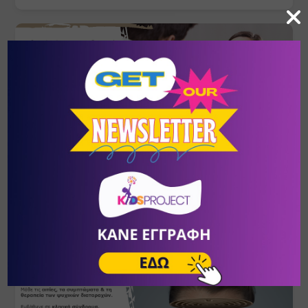
Ψυχοδυναμική Συμβουλευτική
ΣΕΠ
- ΦΕΒ
24
- 20
Πικέρμι
/
Αθήνα (Αττική)
ΚΕ.ΘΕ.ΣΥ.