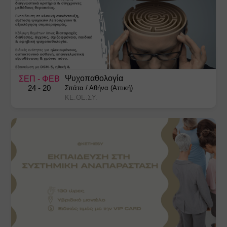
Ψυχοπαθολογία
ΣΕΠ
- ΦΕΒ
24
- 20
Σπάτα
/
Αθήνα (Αττική)
ΚΕ.ΘΕ.ΣΥ.