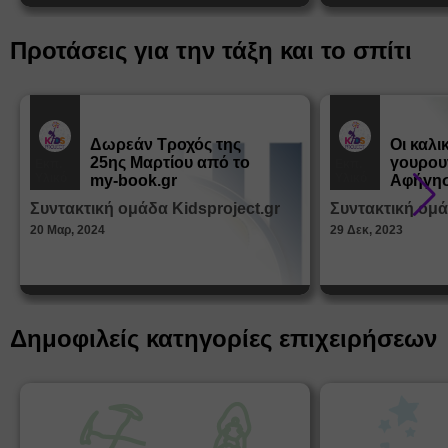
Προτάσεις για την τάξη και το σπίτι
Δωρεάν Tροχός της
Οι καλι
25ης Μαρτίου από το
γουρου
Εκπ.
Εκπ.
Υλικό
Υλικό
my-book.gr
Αφήγησ
από τα
Συντακτική ομάδα Kidsproject.gr
Συντακτική ομά
Παραμ
20 Μαρ, 2024
29 Δεκ, 2023
Δημοφιλείς κατηγορίες επιχειρήσεων