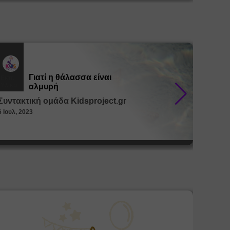
Γιατί η θάλασσα είναι
Εκπ.
Εκπ.
Υλικό
Υλικό
αλμυρή
Συντακτική ομάδα Kidsproject.gr
Συντακ
6 Ιουλ, 2023
26 Μαϊ, 