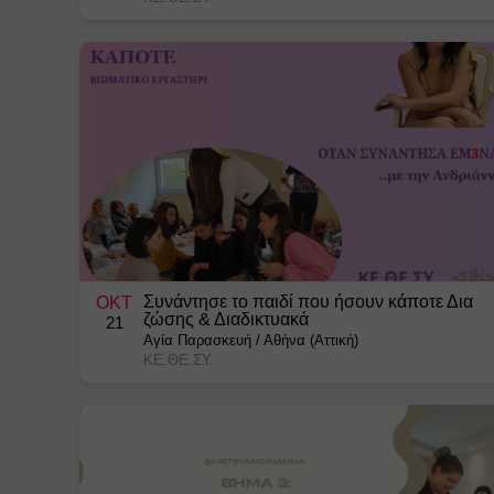
Συνάντησε το παιδί που ήσουν κάποτε Δια
ΟΚΤ
ζώσης & Διαδικτυακά
21
Αγία Παρασκευή
/
Αθήνα (Αττική)
ΚΕ.ΘΕ.ΣΥ.