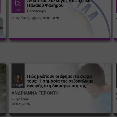
Αθλητικός Σύλλογος Κοψαχείλα
Παλαιού Φαλήρου
12
Ποδόσφαιρο
α
Ο πρώτος μήνας ΔΩΡΕΑΝ!
ία
Πώς βλέπουν οι έφηβοι το σώμα
τους; Η σημασία της σεξουαλικής
Άρθρα
αγωγής στη διαμόρφωση της
ταυτότητας
ΑΝΔΡΙΑΝΝΑ ΓΕΡΟΝΤΗ
Ψυχολόγοι
28 Μαϊ, 2026