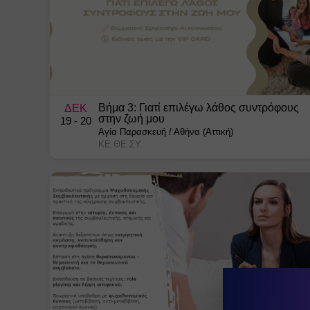
Βήμα 3: Γιατί επιλέγω λάθος συντρόφους
ΔΕΚ
στην ζωή μου
19
- 20
Αγία Παρασκευή
/
Αθήνα (Αττική)
ΚΕ.ΘΕ.ΣΥ.