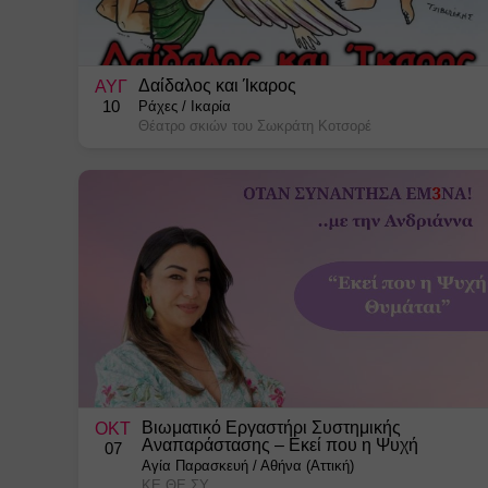
Δαίδαλος και Ίκαρος
ΑΥΓ
10
Ράχες
/
Ικαρία
Θέατρο σκιών του Σωκράτη Κοτσορέ
Βιωματικό Εργαστήρι Συστημικής
ΟΚΤ
Αναπαράστασης – Εκεί που η Ψυχή
07
Θυμάται!
Αγία Παρασκευή
/
Αθήνα (Αττική)
ΚΕ.ΘΕ.ΣΥ.