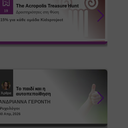
The Acropolis Treasure Hunt
19
26
Δραστηριότητες στη Φύση
-15% για κάθε ομάδα Kidsproject
Διατρο
μεταβο
35%)
Το παιδί και η
Άρθρα
Άρθρα
αυτοπεποίθηση
ΑΝΔΡΙΑΝΝΑ ΓΕΡΟΝΤΗ
ΑΝΔΡ
Ψυχολόγοι
Ψυχολό
30 Απρ, 2026
30 Απρ, 