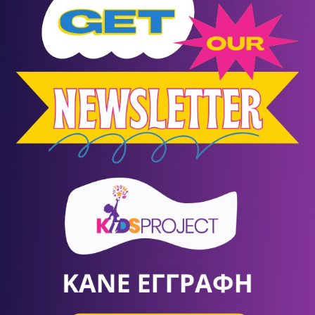
Ψυχοπαθολογία
ΣΕΠ
- ΦΕΒ
24
- 20
Σπάτα
/
Αθήνα (Αττική)
ΚΕ.ΘΕ.ΣΥ.