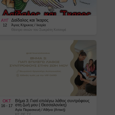
Δαίδαλος και Ίκαρος
ΑΥΓ
12
Άγιος Κήρυκος
/
Ικαρία
Θέατρο σκιών του Σωκράτη Κοτσορέ
Βήμα 3: Γιατί επιλέγω λάθος συντρόφους
ΟΚΤ
στη ζωή μου ( Θεσσαλονίκη)
16
- 17
Αγία Παρασκευή
/
Αθήνα (Αττική)
ΚΕ.ΘΕ.ΣΥ.