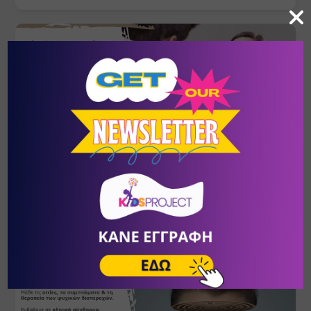
Ψυχοδυναμική Συμβουλευτική
ΣΕΠ
- ΦΕΒ
24
- 20
Πικέρμι
/
Αθήνα (Αττική)
ΚΕ.ΘΕ.ΣΥ.