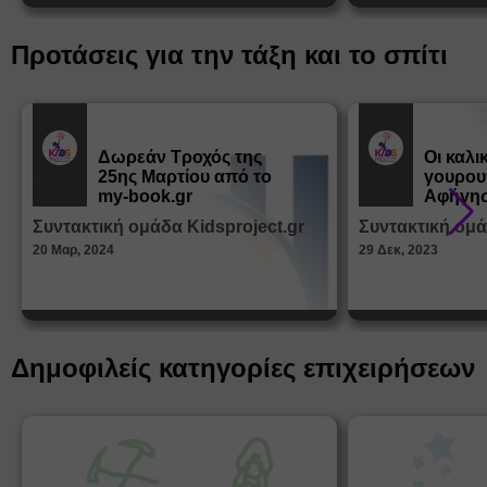
Προτάσεις για την τάξη και το σπίτι
Δωρεάν Tροχός της
Οι καλι
25ης Μαρτίου από το
γουρου
Εκπ.
Εκπ.
Υλικό
Υλικό
my-book.gr
Αφήγησ
από τα
Συντακτική ομάδα Kidsproject.gr
Συντακτική ομά
Παραμ
20 Μαρ, 2024
29 Δεκ, 2023
Δημοφιλείς κατηγορίες επιχειρήσεων