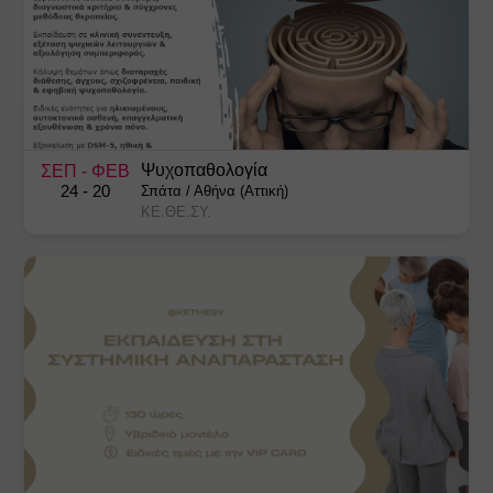
Ψυχοπαθολογία
ΣΕΠ
- ΦΕΒ
24
- 20
Σπάτα
/
Αθήνα (Αττική)
ΚΕ.ΘΕ.ΣΥ.