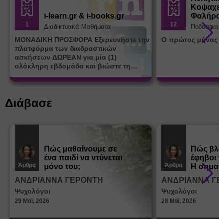
Κοψαχε
i-learn.gr & i-books.gr
Φαλήρ
1
12
Διαδικτυακά Μαθήματα
Ποδόσφαι
ΜΟΝΑΔΙΚΗ ΠΡΟΣΦΟΡΑ Εξερευνήστε την
Ο πρώτος μήνας
πλατφόρμα των διαδραστικών
ασκήσεων ΔΩΡΕΑΝ για μία (1)
ολόκληρη εβδομάδα και βιώστε τη
μοναδική εμπειρία εκμάθησης του i-
learn.gr* * Αφορά νέες εγγραφές
Διάβασε
Πώς μαθαίνουμε σε
Πώς βλ
ένα παιδί να ντύνεται
έφηβοι 
Άρθρα
Άρθρα
μόνο του;
Η σημα
σεξουα
ΑΝΔΡΙΑΝΝΑ ΓΕΡΟΝΤΗ
ΑΝΔΡΙΑΝΝΑ Γ
στη δι
Ψυχολόγοι
Ψυχολόγοι
ταυτότ
29 Μαϊ, 2026
28 Μαϊ, 2026