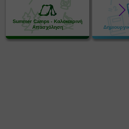
Summer Camps - Καλοκαιρινή
Απασχόληση
Δημιουργι