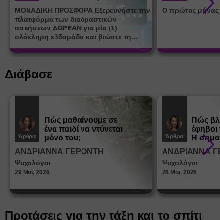
ΜΟΝΑΔΙΚΗ ΠΡΟΣΦΟΡΑ Εξερευνήστε την
Ο πρώτος μήνας
πλατφόρμα των διαδραστικών
ασκήσεων ΔΩΡΕΑΝ για μία (1)
ολόκληρη εβδομάδα και βιώστε τη
μοναδική εμπειρία εκμάθησης του i-
learn.gr* * Αφορά νέες εγγραφές
Διάβασε
Πώς μαθαίνουμε σε
Πώς βλ
ένα παιδί να ντύνεται
έφηβοι 
Άρθρα
Άρθρα
μόνο του;
Η σημα
σεξουα
ΑΝΔΡΙΑΝΝΑ ΓΕΡΟΝΤΗ
ΑΝΔΡΙΑΝΝΑ Γ
στη δι
Ψυχολόγοι
Ψυχολόγοι
ταυτότ
29 Μαϊ, 2026
28 Μαϊ, 2026
Προτάσεις για την τάξη και το σπίτι