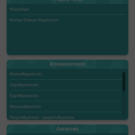
Βάπτιση
Ψυχολόγοι
ΩΡΛ
Κέντρα Ειδικών Θεραπειών
Αλλεργιολόγοι
Ασφάλεια Υγείας
Παθολόγοι
Αποκατάσταση
Φυσικοθεραπευτές
Λογοθεραπευτές
Εργοθεραπευτές
Μουσικοθεραπεία
Παιγνιοθεραπεία - Δραματοθεραπεία
Θεραπευτική Ιππασία
Διατροφή