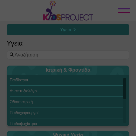
Κλείσιμο
Υγεία
Όλες οι Κατηγορίες
Υγεία
Camps 2026
Εκπαίδευση
Ιατρική & Φροντίδα
Ψυχαγωγία
Παιδίατροι
Αθλητισμός
Αναπτυξιολόγοι
Τέχνες
Οδοντιατρική
Προτάσεις για Σχολεία
Παιδοχειρουργοί
Πολιτισμός
Παιδοψυχίατροι
Καταστήματα & E-shop
Οφθαλμίατροι
Ψυχική Υγεία