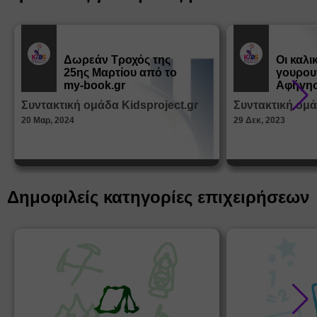
Δωρεάν Tροχός της
Οι καλι
25ης Μαρτίου από το
γουρου
Εκπ.
Εκπ.
Υλικό
Υλικό
my-book.gr
Αφήγησ
από τα
Συντακτική ομάδα Kidsproject.gr
Συντακτική ομά
Παραμ
20 Μαρ, 2024
29 Δεκ, 2023
Δημοφιλείς κατηγορίες επιχειρήσεων