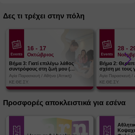
Δες τι τρέχει στην πόλη
16
- 17
28
- 2
Οκτώβριος
Νοέμβρ
Events
Events
Βήμα 3: Γιατί επιλέγω λάθος
Βήμα 2: Θεραπ
συντρόφους στη ζωή μου (
σχέση με τους 
Θεσσαλονίκη)
Αγία Παρασκευή
/
Αθήνα (Αττική)
Αγία Παρασκευή
/
ΚΕ.ΘΕ.ΣΥ.
ΚΕ.ΘΕ.ΣΥ.
Προσφορές αποκλειστικά για εσένα
Αθλητι
Κοψαχε