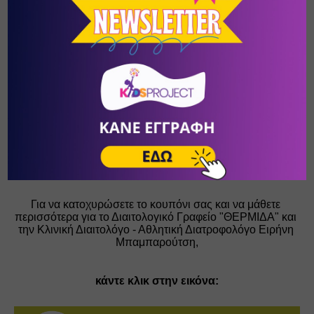
διαχειριστείτε την πηγή του άγχους του.
ΜΟΝΑΔΙΚΗ ΠΡΟΣΦΟΡΑ ΑΠΟΚΛΕΙΣΤΙΚΑ ΓΙΑ ΤΟΥΣ 
ΑΝΑΓΝΩΣΤΕΣ ΤΟΥ KIDSPROJECT.GR: 
3Ο% Έκπτωση στις παρεχόμενες 
υπηρεσίες 
Για να κατοχυρώσετε το κουπόνι σας και να μάθετε 
περισσότερα για το Διαιτολογικό Γραφείο "ΘΕΡΜΙΔΑ" και 
την Κλινική Διαιτολόγο - Αθλητική Διατροφολόγο Ειρήνη 
Μπαμπαρούτση,
κάντε κλικ στην εικόνα: