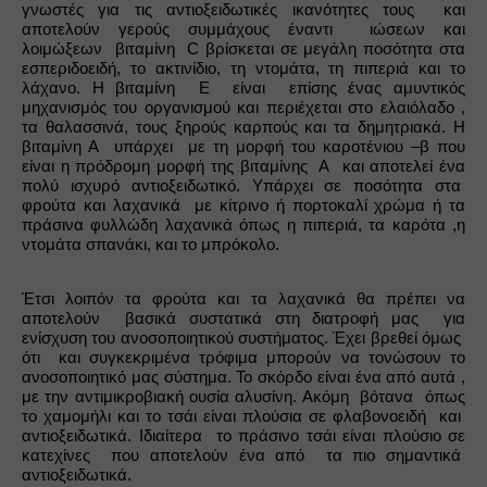
γνωστές για τις αντιοξειδωτικές ικανότητες τους  και 
αποτελούν γερούς συμμάχους έναντι  ιώσεων και 
λοιμώξεων  βιταμίνη  C βρίσκεται σε μεγάλη ποσότητα στα 
εσπεριδοειδή, το ακτινίδιο, τη ντομάτα, τη πιπεριά και το 
λάχανο. Η βιταμίνη  Ε  είναι  επίσης ένας αμυντικός 
μηχανισμός του οργανισμού και περιέχεται στο ελαιόλαδο , 
τα θαλασσινά, τους ξηρούς καρπούς και τα δημητριακά. Η 
βιταμίνη Α  υπάρχει  με τη μορφή του καροτένιου –β που 
είναι η πρόδρομη μορφή της βιταμίνης  Α  και αποτελεί ένα 
πολύ ισχυρό αντιοξειδωτικό. Υπάρχει σε ποσότητα στα  
φρούτα και λαχανικά  με κίτρινο ή πορτοκαλί χρώμα ή τα 
πράσινα φυλλώδη λαχανικά όπως η πιπεριά, τα καρότα ,η 
ντομάτα σπανάκι, και το μπρόκολο.
Έτσι λοιπόν τα φρούτα και τα λαχανικά θα πρέπει να 
αποτελούν  βασικά συστατικά στη διατροφή μας  για 
ενίσχυση του ανοσοποιητικού συστήματος. Έχει βρεθεί όμως  
ότι  και συγκεκριμένα τρόφιμα μπορούν να τονώσουν το 
ανοσοποιητικό μας σύστημα. Το σκόρδο είναι ένα από αυτά , 
με την αντιμικροβιακή ουσία αλυσίνη. Ακόμη  βότανα  όπως 
το χαμομήλι και το τσάι είναι πλούσια σε φλαβονοειδή  και  
αντιοξειδωτικά. Ιδιαίτερα  το πράσινο τσάι είναι πλούσιο σε 
κατεχίνες  που αποτελούν ένα από  τα πιο σημαντικά  
αντιοξειδωτικά.