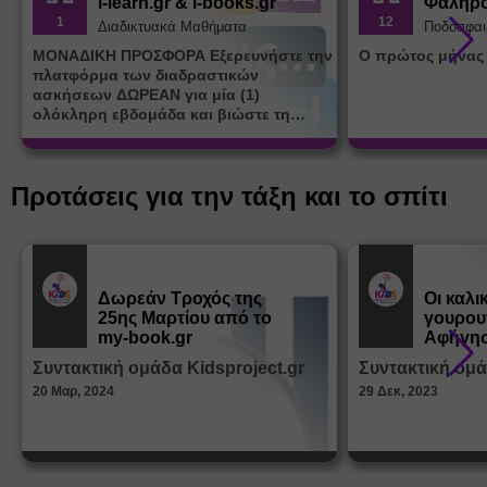
i-learn.gr & i-books.gr
Φαλήρ
1
12
Διαδικτυακά Μαθήματα
Ποδόσφαι
ΜΟΝΑΔΙΚΗ ΠΡΟΣΦΟΡΑ Εξερευνήστε την
Ο πρώτος μήνας
πλατφόρμα των διαδραστικών
ασκήσεων ΔΩΡΕΑΝ για μία (1)
ολόκληρη εβδομάδα και βιώστε τη
μοναδική εμπειρία εκμάθησης του i-
learn.gr* * Αφορά νέες εγγραφές
Προτάσεις για την τάξη και το σπίτι
Δωρεάν Tροχός της
Οι καλι
25ης Μαρτίου από το
γουρου
Εκπ.
Εκπ.
Υλικό
Υλικό
my-book.gr
Αφήγησ
από τα
Συντακτική ομάδα Kidsproject.gr
Συντακτική ομά
Παραμ
20 Μαρ, 2024
29 Δεκ, 2023