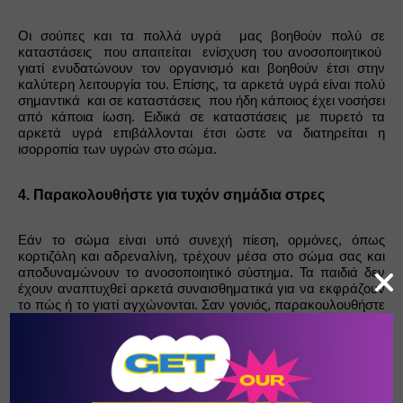
Οι σούπες και τα πολλά υγρά  μας βοηθούν πολύ σε 
καταστάσεις  που απαιτείται  ενίσχυση του ανοσοποιητικού  
γιατί ενυδατώνουν τον οργανισμό και βοηθούν έτσι στην 
καλύτερη λειτουργία του. Επίσης, τα αρκετά υγρά είναι πολύ 
σημαντικά  και σε καταστάσεις  που ήδη κάποιος έχει νοσήσει 
από κάποια ίωση. Ειδικά σε καταστάσεις με πυρετό τα 
αρκετά υγρά επιβάλλονται έτσι ώστε να διατηρείται η 
ισορροπία των υγρών στο σώμα.
4. Παρακολουθήστε για τυχόν σημάδια στρες
Εάν το σώμα είναι υπό συνεχή πίεση, ορμόνες, όπως 
κορτιζόλη και αδρεναλίνη, τρέχουν μέσα στο σώμα σας και 
αποδυναμώνουν το ανοσοποιητικό σύστημα. Τα παιδιά δεν 
έχουν αναπτυχθεί αρκετά συναισθηματικά για να εκφράζουν 
το πώς ή το γιατί αγχώνονται. Σαν γονιός, παρακουλουθήστε 
τη διάθεση του παιδιού σας, τις καθημερινές του συνήθειες και 
τις σχολικές του επιδόσεις. Ενώ μπορεί να μην είναι σε θέση 
ή να μην θέλει να σας πει εάν κάτι πάει στραβά, το 
προσεκτικό σας μάτι θα καταλάβει εάν το παιδί σας έχει 
άγχος. Συζητήστε με το παιδί σας, τους δασκάλους του και 
τον γιατρό σας για να μάθετε τι δεν πάει καλά και πως να 