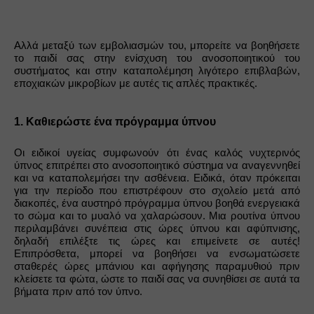
Αλλά μεταξύ των εμβολιασμών του, μπορείτε να βοηθήσετε 
το παιδί σας στην ενίσχυση του ανοσοποιητικού του 
συστήματος και στην καταπολέμηση λιγότερο επιβλαβών, 
εποχιακών μικροβίων με αυτές τις απλές πρακτικές.
1. Καθιερώστε ένα πρόγραμμα ύπνου
Οι ειδικοί υγείας συμφωνούν ότι ένας καλός νυχτερινός 
ύπνος επιτρέπει στο ανοσοποιητικό σύστημα να αναγεννηθεί 
και να καταπολεμήσει την ασθένεια. Ειδικά, όταν πρόκειται 
για την περίοδο που επιστρέφουν στο σχολείο μετά από 
διακοπές, ένα αυστηρό πρόγραμμα ύπνου βοηθά ενεργειακά 
το σώμα και το μυαλό να χαλαρώσουν. Μια ρουτίνα ύπνου 
περιλαμβάνει συνέπεια στις ώρες ύπνου και αφύπνισης, 
δηλαδή επιλέξτε τις ώρες και επιμείνετε σε αυτές! 
Επιπρόσθετα, μπορεί να βοηθήσει να ενσωματώσετε 
σταθερές ώρες μπάνιου και αφήγησης παραμυθιού πριν 
κλείσετε τα φώτα, ώστε το παιδί σας να συνηθίσει σε αυτά τα 
βήματα πριν από τον ύπνο.