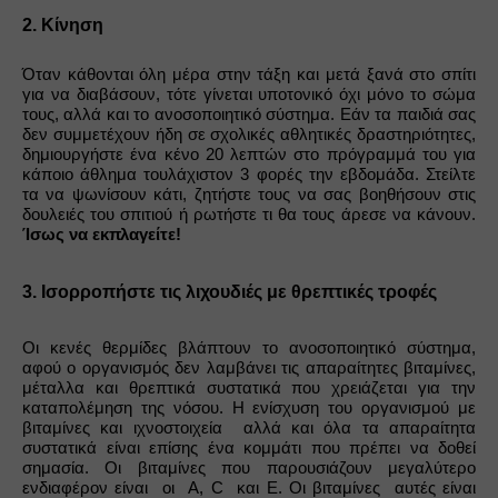
2. Κίνηση
Όταν κάθονται όλη μέρα στην τάξη και μετά ξανά στο σπίτι 
για να διαβάσουν, τότε γίνεται υποτονικό όχι μόνο το σώμα 
τους, αλλά και το ανοσοποιητικό σύστημα. Εάν τα παιδιά σας 
δεν συμμετέχουν ήδη σε σχολικές αθλητικές δραστηριότητες, 
δημιουργήστε ένα κένο 20 λεπτών στο πρόγραμμά του για 
κάποιο άθλημα τουλάχιστον 3 φορές την εβδομάδα. Στείλτε 
τα να ψωνίσουν κάτι, ζητήστε τους να σας βοηθήσουν στις 
δουλειές του σπιτιού ή ρωτήστε τι θα τους άρεσε να κάνουν.
Ίσως να εκπλαγείτε!
3. Ισορροπήστε τις λιχουδιές με θρεπτικές τροφές
Οι κενές θερμίδες βλάπτουν το ανοσοποιητικό σύστημα, 
αφού ο οργανισμός δεν λαμβάνει τις απαραίτητες βιταμίνες, 
μέταλλα και θρεπτικά συστατικά που χρειάζεται για την 
καταπολέμηση της νόσου. Η ενίσχυση του οργανισμού με 
βιταμίνες και ιχνοστοιχεία  αλλά και όλα τα απαραίτητα 
συστατικά είναι επίσης ένα κομμάτι που πρέπει να δοθεί 
σημασία. Οι βιταμίνες που παρουσιάζουν μεγαλύτερο 
ενδιαφέρον είναι  οι  A, C  και Ε. Οι βιταμίνες  αυτές είναι 