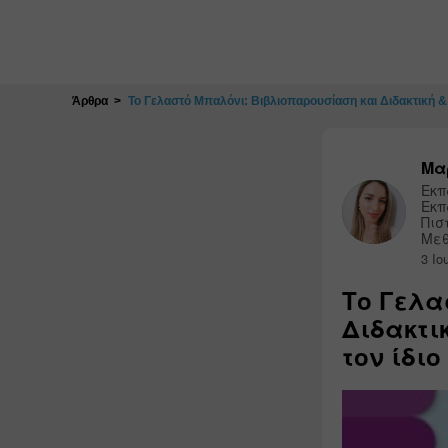
Κλείσιμο
Άρθρα
Το Γελαστό Μπαλόνι: Βιβλιοπαρουσίαση και Διδακτική &
Μα
Εκπ
Εκπ
Πισ
Με
3 Ιο
Το Γελα
Διδακτι
τον ίδι