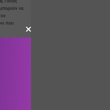
; Ποιος 
μπορούν να 
ον 
νι που 