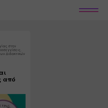
ίας στην 
οσεγγίσεις. 

ων Διδακτικών 
αι
ς από