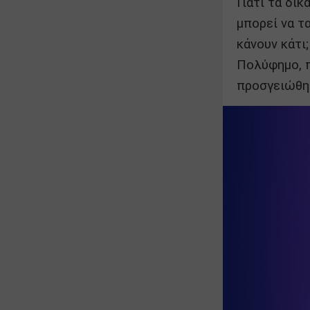
Γιατί τα δι
μπορεί να τ
κάνουν κάτι
Πολύφημο, π
προσγειώθηκ
Εκδόσεις: 
Εικονογρά
Κατάλληλο 