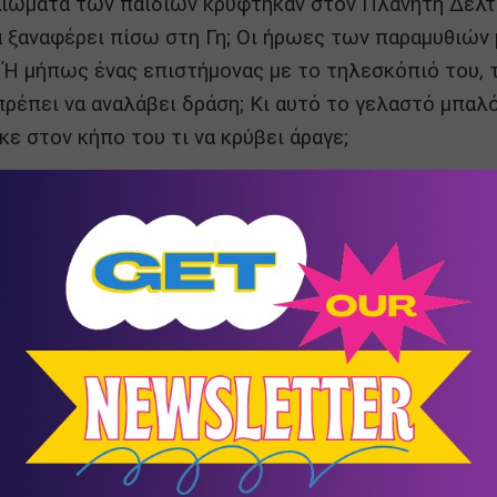
καιώματα των παιδιών κρύφτηκαν στον Πλανήτη Δέλτα
α ξαναφέρει πίσω στη Γη; Οι ήρωες των παραμυθιών 
; Ή μήπως ένας επιστήμονας με το τηλεσκόπιό του, τ
ρέπει να αναλάβει δράση; Κι αυτό το γελαστό μπαλό
ε στον κήπο του τι να κρύβει άραγε;
Ψυχογιός
φηση:
 Μάρω Αλεξάνδρου
για ηλικίες 5 έως 11 ετών