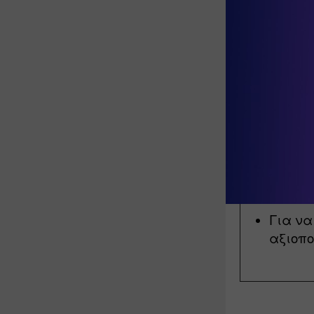
Για να
δραστη
τον ίδ
Για να
αξιοπο