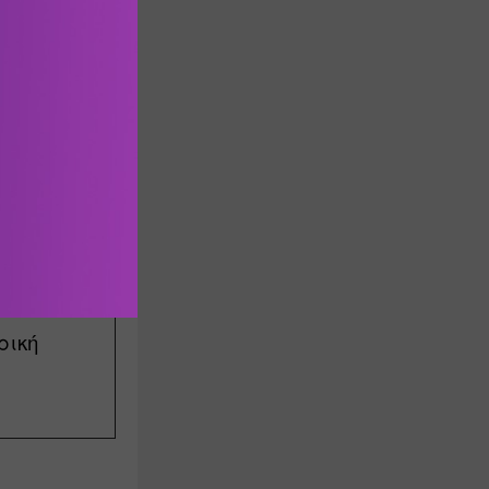
ιβλίο από 
ική 